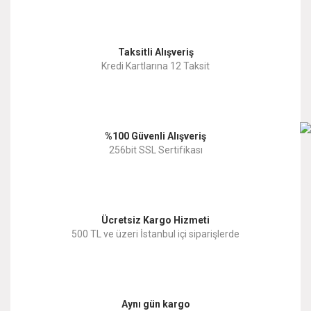
Görüş ve önerileriniz için teşekkür ederiz.
Yorum Yaz
Taksitli Alışveriş
Ürün resmi kalitesiz, bozuk veya görüntülenemiyor.
Kredi Kartlarına 12 Taksit
Ürün açıklamasında eksik bilgiler bulunuyor.
Ürün bilgilerinde hatalar bulunuyor.
%100 Güvenli Alışveriş
Ürün fiyatı diğer sitelerden daha pahalı.
256bit SSL Sertifikası
Bu ürüne benzer farklı alternatifler olmalı.
Ücretsiz Kargo Hizmeti
500 TL ve üzeri İstanbul içi siparişlerde
Gönder
Aynı gün kargo