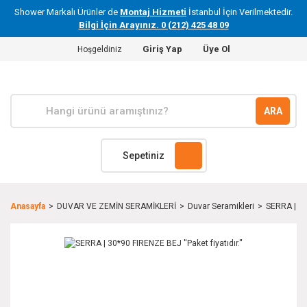
Shower Markalı Ürünler de
Montaj Hizmeti
İstanbul İçin Verilmektedir.
Bilgi İçin Arayınız. 0 (212) 425 48 09
Giriş Yap
Üye Ol
Hoşgeldiniz
ARA
Sepetiniz
Anasayfa
DUVAR VE ZEMİN SERAMİKLERİ
Duvar Seramikleri
SERRA | 30*