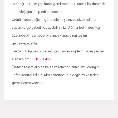
tutanağı ile işlem yapılması gerekmektedir. Ancak bu durumda
iade/değişim talep edilebilecektir.
Ürünün iade/değişim gönderilerini yalnızca size teslimat
yapan kargo şirketi ile yapabilirsiniz. Ürünler belirli desi/kg
üzerinde olması nedeniyle ancak araç üzeri teslim
gerçekleşecektir.
Her türlü bilgi ve sorularınız için uzman ekiplerimizden yardım
alabilirsiniz.
0850 304 4 506
Ürünleri teslim alırken kalite ve renk tonlarının aynı olduğunu
lütfen kontrol ediniz. Aksi takdirde ürün değişimi ve iadesi
gerçekleşmeyecektir.
Bu ürünün fiyat bilgisi, resim, ürün açıklamalarında ve diğer
konularda yetersiz gördüğünüz noktaları öneri formunu
Bu ürüne ilk yorumu siz yapın!
kullanarak tarafımıza iletebilirsiniz.