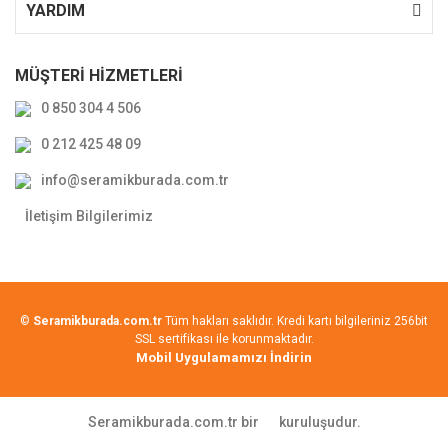
YARDIM
MÜŞTERİ HİZMETLERİ
0 850 304 4 506
0 212 425 48 09
info@seramikburada.com.tr
İletişim Bilgilerimiz
©
Seramikburada.com.tr
Tüm hakları saklıdır. Kredi kartı bilgileriniz 256bit
SSL sertifikası ile korunmaktadır.
Mobil Uygulamamızı İndirin
Seramikburada.com.tr bir
kuruluşudur.