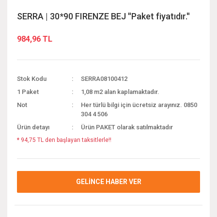
SERRA | 30*90 FIRENZE BEJ ''Paket fiyatıdır.''
984,96 TL
Stok Kodu
SERRA08100412
1 Paket
1,08 m2 alan kaplamaktadır.
Not
Her türlü bilgi için ücretsiz arayınız. 0850
304 4 506
Ürün detayı
Ürün PAKET olarak satılmaktadır
* 94,75 TL den başlayan taksitlerle!!
GELİNCE HABER VER