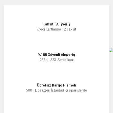
kullanarak tarafımıza iletebilirsiniz.
Görüş ve önerileriniz için teşekkür ederiz.
Yorum Yaz
Taksitli Alışveriş
Ürün resmi kalitesiz, bozuk veya görüntülenemiyor.
Kredi Kartlarına 12 Taksit
Ürün açıklamasında eksik bilgiler bulunuyor.
Ürün bilgilerinde hatalar bulunuyor.
%100 Güvenli Alışveriş
Ürün fiyatı diğer sitelerden daha pahalı.
256bit SSL Sertifikası
Bu ürüne benzer farklı alternatifler olmalı.
Ücretsiz Kargo Hizmeti
500 TL ve üzeri İstanbul içi siparişlerde
Gönder