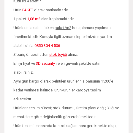
Kutu içi 4 adettir.
Ürün
PAKET
olarak satılmaktadır.
1 paket
1,08 m2
alan kaplamaktadır.
Ürünlerinizi satın alırken
paket/m2
hesaplaması yapılması
önerilmektedir. Konuyla ilgili uzman ekiplerimizden yardım
alabilirsiniz.
0850 304 4 506
Sipariş öncesi lütfen
stok teyidi
alınız.
En iyi fiyat ve
3D security
ile en güvenli şekilde satın
alabilirsiniz.
Aynı gün kargo olarak belirtilen ürünlerin siparişinin 15:00'e
kadar verilmesi halinde, ürün/ürünler kargoya teslim
edilecektir.
Ürünlerin teslim süresi; stok durumu, üretim planı değişikliği ve
mesafelere göre değişkenlik gösterebilmektedir.
Ürün teslimi esnasında kontrol sağlanması gerekmekte olup,