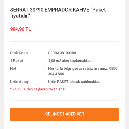
SERRA | 30*90 EMPRADOR KAHVE ''Paket
fiyatıdır.''
984,96 TL
Stok Kodu
SERRA08100388
1 Paket
1,08 m2 alan kaplamaktadır.
Not
Her türlü bilgi için ücretsiz arayınız. 0850
304 4 506
Ürün detayı
Ürün PAKET olarak satılmaktadır
* 94,75 TL den başlayan taksitlerle!!
GELİNCE HABER VER