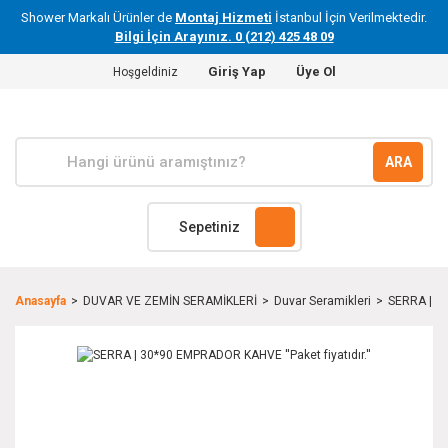
Shower Markalı Ürünler de
Montaj Hizmeti
İstanbul İçin Verilmektedir.
Bilgi İçin Arayınız. 0 (212) 425 48 09
Giriş Yap
Üye Ol
Hoşgeldiniz
ARA
Sepetiniz
Anasayfa
DUVAR VE ZEMİN SERAMİKLERİ
Duvar Seramikleri
SERRA | 30