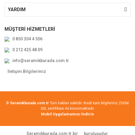
YARDIM
MÜŞTERİ HİZMETLERİ
0 850 304 4 506
0 212 425 48 09
info@seramikburada.com.tr
İletişim Bilgilerimiz
©
Seramikburada.com.tr
Tüm hakları saklıdır. Kredi kartı bilgileriniz 256bit
SSL sertifikası ile korunmaktadır.
Mobil Uygulamamızı İndirin
Seramikburada.com.tr bir
kuruluşudur.