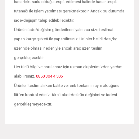
hasarlı/kusurlu olduğu tespit edilmesi halinde hasar tespit
tutanağı ile işlem yapılması gerekmektedir. Ancak bu durumda
iade/değişim talep edilebilecektir.
Ürünün iade/değişim gönderilerini yalnızca size teslimat
yapan kargo şirketi ile yapabilirsiniz. Ürünler belirli desi/kg
üzerinde olması nedeniyle ancak araç üzeri teslim
gerçekleşecektir.
Her türlü bilgi ve sorularınız için uzman ekiplerimizden yardım
alabilirsiniz.
0850 304 4 506
Ürünleri teslim alırken kalite ve renk tonlarının aynı olduğunu
lütfen kontrol ediniz. Aksi takdirde ürün değişimi ve iadesi
gerçekleşmeyecektir.
Bu ürünün fiyat bilgisi, resim, ürün açıklamalarında ve diğer
konularda yetersiz gördüğünüz noktaları öneri formunu
Bu ürüne ilk yorumu siz yapın!