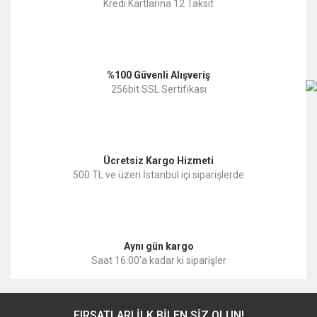
Kredi Kartlarına 12 Taksit
Ürün açıklamasında eksik bilgiler bulunuyor.
Ürün bilgilerinde hatalar bulunuyor.
%100 Güvenli Alışveriş
Ürün fiyatı diğer sitelerden daha pahalı.
256bit SSL Sertifikası
Bu ürüne benzer farklı alternatifler olmalı.
Ücretsiz Kargo Hizmeti
500 TL ve üzeri İstanbul içi siparişlerde
Gönder
Aynı gün kargo
Saat 16:00'a kadar ki siparişler
FIRSATLARI İLK BİLEN SİZ OLUN!