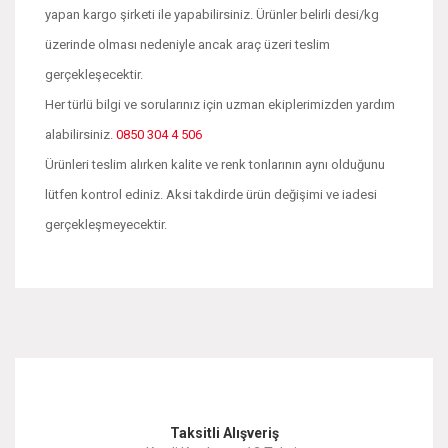
yapan kargo şirketi ile yapabilirsiniz. Ürünler belirli desi/kg
üzerinde olması nedeniyle ancak araç üzeri teslim
gerçekleşecektir.
Her türlü bilgi ve sorularınız için uzman ekiplerimizden yardım
alabilirsiniz.
0850 304 4 506
Ürünleri teslim alırken kalite ve renk tonlarının aynı olduğunu
lütfen kontrol ediniz. Aksi takdirde ürün değişimi ve iadesi
gerçekleşmeyecektir.
Bu ürünün fiyat bilgisi, resim, ürün açıklamalarında ve diğer
konularda yetersiz gördüğünüz noktaları öneri formunu
Bu ürüne ilk yorumu siz yapın!
kullanarak tarafımıza iletebilirsiniz.
Görüş ve önerileriniz için teşekkür ederiz.
Yorum Yaz
Taksitli Alışveriş
Ürün resmi kalitesiz, bozuk veya görüntülenemiyor.