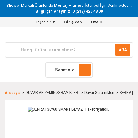
Shower Markalı Ürünler de
Montaj Hizmeti
İstanbul İçin Verilmektedir.
Bilgi İçin Arayınız. 0 (212) 425 48 09
Giriş Yap
Üye Ol
Hoşgeldiniz
ARA
Sepetiniz
Anasayfa
DUVAR VE ZEMİN SERAMİKLERİ
Duvar Seramikleri
SERRA | 30