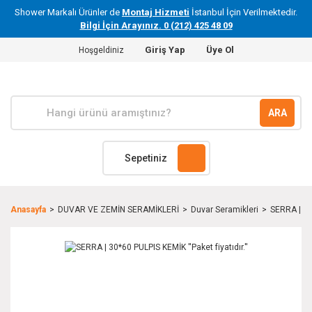
Shower Markalı Ürünler de
Montaj Hizmeti
İstanbul İçin Verilmektedir.
Bilgi İçin Arayınız. 0 (212) 425 48 09
Giriş Yap
Üye Ol
Hoşgeldiniz
ARA
Sepetiniz
Anasayfa
DUVAR VE ZEMİN SERAMİKLERİ
Duvar Seramikleri
SERRA | 30*