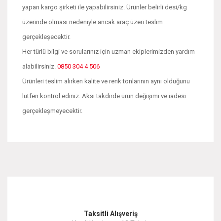
yapan kargo şirketi ile yapabilirsiniz. Ürünler belirli desi/kg
üzerinde olması nedeniyle ancak araç üzeri teslim
gerçekleşecektir.
Her türlü bilgi ve sorularınız için uzman ekiplerimizden yardım
alabilirsiniz.
0850 304 4 506
Ürünleri teslim alırken kalite ve renk tonlarının aynı olduğunu
lütfen kontrol ediniz. Aksi takdirde ürün değişimi ve iadesi
gerçekleşmeyecektir.
Bu ürünün fiyat bilgisi, resim, ürün açıklamalarında ve diğer
konularda yetersiz gördüğünüz noktaları öneri formunu
Bu ürüne ilk yorumu siz yapın!
kullanarak tarafımıza iletebilirsiniz.
Görüş ve önerileriniz için teşekkür ederiz.
Yorum Yaz
Taksitli Alışveriş
Ürün resmi kalitesiz, bozuk veya görüntülenemiyor.