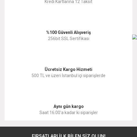
Kredi Kartlarına 12 Taksit
Ürün açıklamasında eksik bilgiler bulunuyor.
Ürün bilgilerinde hatalar bulunuyor.
%100 Güvenli Alışveriş
Ürün fiyatı diğer sitelerden daha pahalı.
256bit SSL Sertifikası
Bu ürüne benzer farklı alternatifler olmalı.
Ücretsiz Kargo Hizmeti
500 TL ve üzeri İstanbul içi siparişlerde
Gönder
Aynı gün kargo
Saat 16:00'a kadar ki siparişler
FIRSATLARI İLK BİLEN SİZ OLUN!