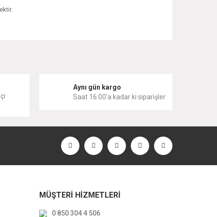
ktir.
 iletebilirsiniz.
i
Aynı gün kargo
çi
Saat 16:00'a kadar ki siparişler
MÜŞTERİ HİZMETLERİ
0 850 304 4 506