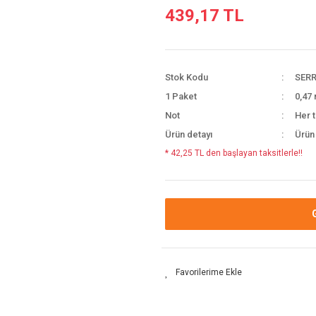
439,17 TL
Stok Kodu
SERR
1 Paket
0,47 
Not
Her t
Ürün detayı
Ürün
* 42,25 TL den başlayan taksitlerle!!