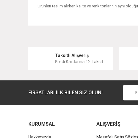
Ürünleri teslim alırken kalite ve renk tonlarının aynı oldu
Bu ürünün fiyat bilgisi, resim, ürün açıklamalarında ve 
Görüş ve önerileriniz için teşekkür ederiz.
Ürün resmi kalitesiz, bozuk veya görüntülenemiyor.
Taksitli Alışveriş
Kredi Kartlarına 12 Taksit
Ürün açıklamasında eksik bilgiler bulunuyor.
Ürün bilgilerinde hatalar bulunuyor.
Ürün fiyatı diğer sitelerden daha pahalı.
FIRSATLARI İLK BİLEN SİZ OLUN!
Bu ürüne benzer farklı alternatifler olmalı.
KURUMSAL
ALIŞVERİŞ
Hakkımızda
Mesafeli Satış Sözle