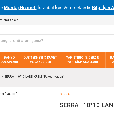
de
Montaj Hizmeti
İstanbul İçin Verilmektedir.
Bilgi İçin 
m Nerede?
BANYO
DUŞ TEKNESİ & KÜVET
YAPIŞTIRICI & DERZ &
B
DOLAPLARI
VE JAKUZİLER
YAPI KİMYASALLARI
SERRA | 10*10 LAND KREM ''Paket fiyatıdır.''
SERRA
SERRA | 10*10 LAND 