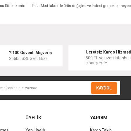
ğunu lütfen kontrol ediniz. Aksi takdirde ürün değişimi ve iadesi gerçekleşmeyece
diğer konularda yetersiz gördüğünüz noktaları öneri formunu kullanarak tarafımıza
Bu ürüne ilk yorumu siz yapın!
Ücretsiz Kargo Hizmet
Yorum Yaz
%100 Güvenli Alışveriş
500 TL ve üzeri İstanbul i
256bit SSL Sertifikası
siparişlerde
KAYDOL
ÜYELİK
YARDIM
şmesi
Yeni Üyelik
Kargo Takibi