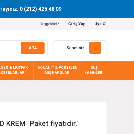
Arayınız. 0 (212) 425 48 09
Giriş Yap
Üye Ol
Hoşgeldiniz
ARA
Sepetiniz
ANYO & MUTFAK
AQUANIT & PORSELEN
DUŞ
AKSESUARLARI
DUŞ KAROLARI
KABİNLERİ
KREM ''Paket fiyatıdır.''