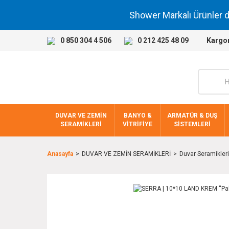
Shower Markalı Ürünler 
0 850 304 4 506
0 212 425 48 09
Kargo
DUVAR VE ZEMİN
BANYO &
ARMATÜR & DUŞ
SERAMİKLERİ
VİTRİFİYE
SİSTEMLERİ
Anasayfa
DUVAR VE ZEMİN SERAMİKLERİ
Duvar Seramikleri