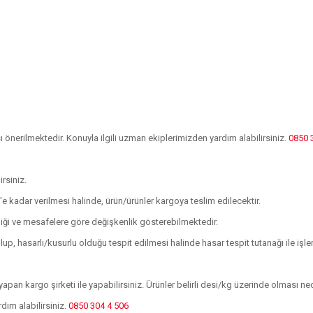
önerilmektedir. Konuyla ilgili uzman ekiplerimizden yardım alabilirsiniz.
0850 
irsiniz.
0'e kadar verilmesi halinde, ürün/ürünler kargoya teslim edilecektir.
kliği ve mesafelere göre değişkenlik gösterebilmektedir.
p, hasarlı/kusurlu olduğu tespit edilmesi halinde hasar tespit tutanağı ile 
apan kargo şirketi ile yapabilirsiniz. Ürünler belirli desi/kg üzerinde olması n
rdım alabilirsiniz.
0850 304 4 506