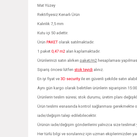
Mat Yüzey
Rektifiyesiz Kenarlı Ürün
Kalınlık 7,5 mm
Kutu içi 50 adettir.
Ürün
PAKET
olarak satılmaktadır.
1 paket
0,47 m2
alan kaplamaktadır.
Ürünlerinizi satın alırken
paket/m2
hesaplaması yapılması 
Sipariş öncesi lütfen
stok teyidi
alınız.
En iyi fiyat ve
3D security
ile en güvenli şekilde satın alabil
Aynı gün kargo olarak belirtilen ürünlerin siparişinin 15:0
Ürünlerin teslim süresi; stok durumu, üretim planı değişi
Ürün teslimi esnasında kontrol sağlanması gerekmekte olu
iade/değişim talep edilebilecektir.
Ürünün iade/değişim gönderilerini yalnızca size teslimat y
Her türlü bilgi ve sorularınız için uzman ekiplerimizden ya