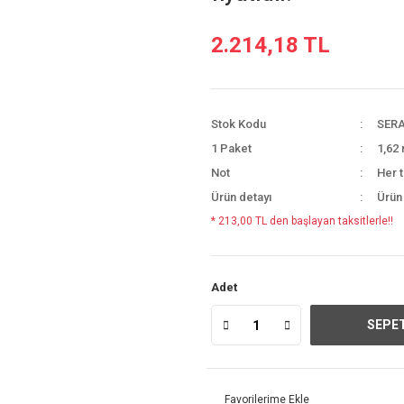
2.214,18 TL
Stok Kodu
SERA
1 Paket
1,62 
Not
Her t
Ürün detayı
Ürün
* 213,00 TL den başlayan taksitlerle!!
Adet
SEPET