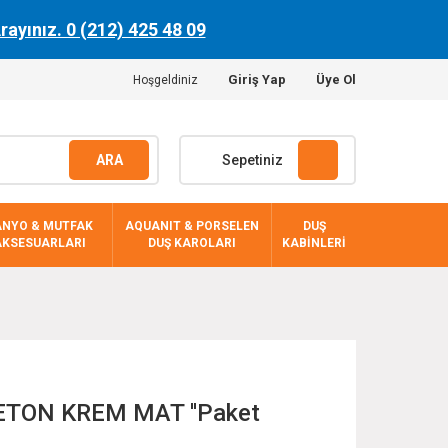
Arayınız. 0 (212) 425 48 09
Giriş Yap
Üye Ol
Hoşgeldiniz
ARA
Sepetiniz
ANYO & MUTFAK
AQUANIT & PORSELEN
DUŞ
AKSESUARLARI
DUŞ KAROLARI
KABİNLERİ
ETON KREM MAT ''Paket