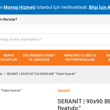
de
Montaj Hizmeti
İstanbul İçin Verilmektedir.
Bilgi İçin 
m Nerede?
BANYO
DUŞ TEKNESİ & KÜVET
YAPIŞTIRICI & DERZ &
B
DOLAPLARI
VE JAKUZİLER
YAPI KİMYASALLARI
er
SERANİT | 90x90 BETON KREM MAT ''Paket fiyatıdır.''
SERANİT
SERANİT | 90x90 B
fiyatıdır.''