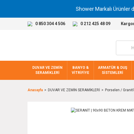
Shower Markalı Ürünler 
0 850 304 4 506
0 212 425 48 09
Kargo
DUVAR VE ZEMİN
BANYO &
ARMATÜR & DUŞ
SERAMİKLERİ
VİTRİFİYE
SİSTEMLERİ
Anasayfa
DUVAR VE ZEMİN SERAMİKLERİ
Porselen / Granitl