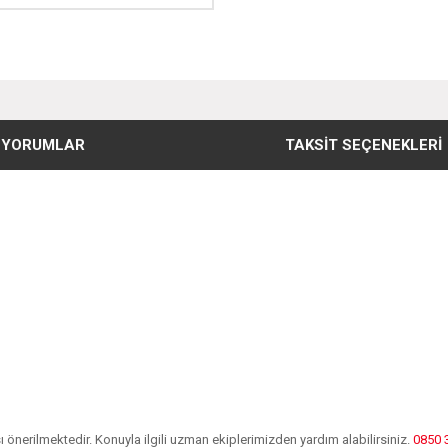
YORUMLAR
TAKSIT SEÇENEKLERI
önerilmektedir. Konuyla ilgili uzman ekiplerimizden yardım alabilirsiniz.
0850 