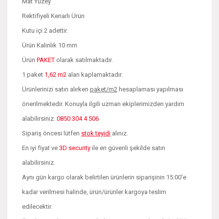
Mat Yüzey
Rektifiyeli Kenarlı Ürün
Kutu içi 2 adettir.
Ürün Kalınlık 10 mm
Ürün
PAKET
olarak satılmaktadır.
1 paket
1,62 m2
alan kaplamaktadır.
Ürünlerinizi satın alırken
paket/m2
hesaplaması yapılması
önerilmektedir. Konuyla ilgili uzman ekiplerimizden yardım
alabilirsiniz.
0850 304 4 506
Sipariş öncesi lütfen
stok teyidi
alınız.
En iyi fiyat ve
3D security
ile en güvenli şekilde satın
alabilirsiniz.
Aynı gün kargo olarak belirtilen ürünlerin siparişinin 15:00'e
kadar verilmesi halinde, ürün/ürünler kargoya teslim
edilecektir.