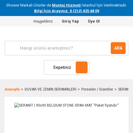
Shower Markalı Ürünler de
Montaj Hizmeti
İstanbul İçin Verilmektedir.
Bilgi İçin Arayınız. 0 (212) 425 48 09
Giriş Yap
Üye Ol
Hoşgeldiniz
ARA
Sepetiniz
Anasayfa
DUVAR VE ZEMİN SERAMİKLERİ
Porselen / Granitler
SERANİT 