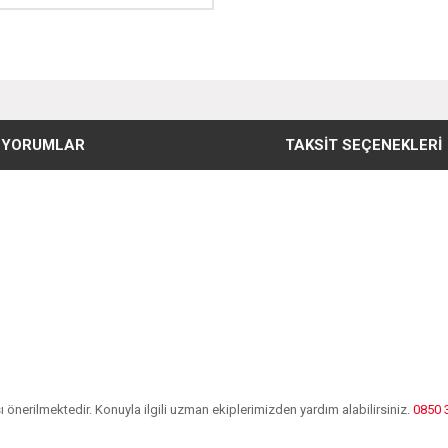
YORUMLAR
TAKSIT SEÇENEKLERI
önerilmektedir. Konuyla ilgili uzman ekiplerimizden yardım alabilirsiniz.
0850 