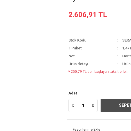
2.606,91 TL
Stok Kodu
SERA
1 Paket
1,47 
Not
Her t
Ürün detayı
Ürün
* 250,79 TL den başlayan taksitlerle!!
Adet
SEPET