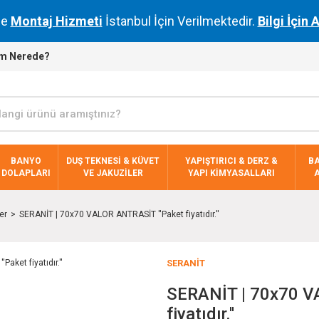
de
Montaj Hizmeti
İstanbul İçin Verilmektedir.
Bilgi İçin 
m Nerede?
BANYO
DUŞ TEKNESİ & KÜVET
YAPIŞTIRICI & DERZ &
B
DOLAPLARI
VE JAKUZİLER
YAPI KİMYASALLARI
er
SERANİT | 70x70 VALOR ANTRASİT ''Paket fiyatıdır.''
SERANİT
SERANİT | 70x70 V
fiyatıdır.''