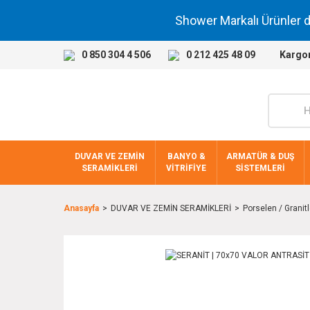
Shower Markalı Ürünler 
0 850 304 4 506
0 212 425 48 09
Kargo
DUVAR VE ZEMİN
BANYO &
ARMATÜR & DUŞ
SERAMİKLERİ
VİTRİFİYE
SİSTEMLERİ
Anasayfa
DUVAR VE ZEMİN SERAMİKLERİ
Porselen / Granitl