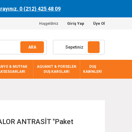
Arayınız. 0 (212) 425 48 09
Giriş Yap
Üye Ol
Hoşgeldiniz
ARA
Sepetiniz
ANYO & MUTFAK
AQUANIT & PORSELEN
DUŞ
AKSESUARLARI
DUŞ KAROLARI
KABİNLERİ
ALOR ANTRASİT ''Paket