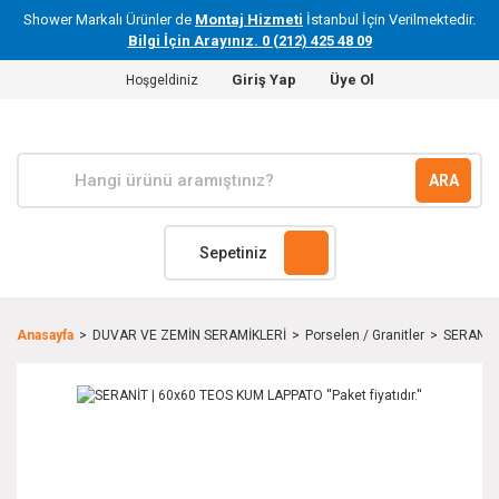
Shower Markalı Ürünler de
Montaj Hizmeti
İstanbul İçin Verilmektedir.
Bilgi İçin Arayınız. 0 (212) 425 48 09
Giriş Yap
Üye Ol
Hoşgeldiniz
ARA
Sepetiniz
Anasayfa
DUVAR VE ZEMİN SERAMİKLERİ
Porselen / Granitler
SERANİT |