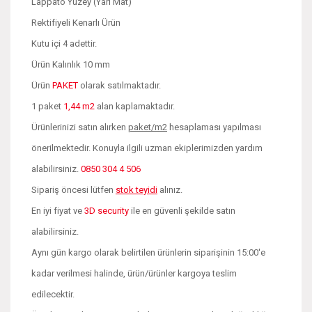
Lappato Yüzey (Yarı Mat)
Rektifiyeli Kenarlı Ürün
Kutu içi 4 adettir.
Ürün Kalınlık 10 mm
Ürün
PAKET
olarak satılmaktadır.
1 paket
1,44 m2
alan kaplamaktadır.
Ürünlerinizi satın alırken
paket/m2
hesaplaması yapılması
önerilmektedir. Konuyla ilgili uzman ekiplerimizden yardım
alabilirsiniz.
0850 304 4 506
Sipariş öncesi lütfen
stok teyidi
alınız.
En iyi fiyat ve
3D security
ile en güvenli şekilde satın
alabilirsiniz.
Aynı gün kargo olarak belirtilen ürünlerin siparişinin 15:00'e
kadar verilmesi halinde, ürün/ürünler kargoya teslim
edilecektir.