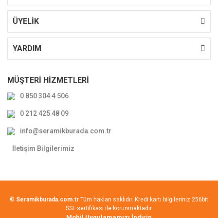
ÜYELİK
YARDIM
MÜŞTERİ HİZMETLERİ
0 850 304 4 506
0 212 425 48 09
info@seramikburada.com.tr
İletişim Bilgilerimiz
©
Seramikburada.com.tr
Tüm hakları saklıdır. Kredi kartı bilgileriniz 256bit
SSL sertifikası ile korunmaktadır.
Mobil Uygulamamızı İndirin