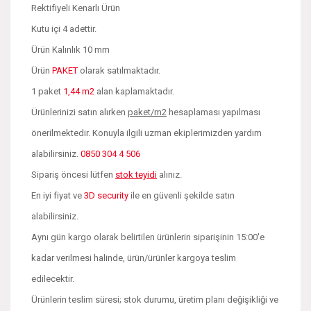
Rektifiyeli Kenarlı Ürün
Kutu içi 4 adettir.
Ürün Kalınlık 10 mm
Ürün
PAKET
olarak satılmaktadır.
1 paket
1,44 m2
alan kaplamaktadır.
Ürünlerinizi satın alırken
paket/m2
hesaplaması yapılması
önerilmektedir. Konuyla ilgili uzman ekiplerimizden yardım
alabilirsiniz.
0850 304 4 506
Sipariş öncesi lütfen
stok teyidi
alınız.
En iyi fiyat ve
3D security
ile en güvenli şekilde satın
alabilirsiniz.
Aynı gün kargo olarak belirtilen ürünlerin siparişinin 15:00'e
kadar verilmesi halinde, ürün/ürünler kargoya teslim
edilecektir.
Ürünlerin teslim süresi; stok durumu, üretim planı değişikliği ve