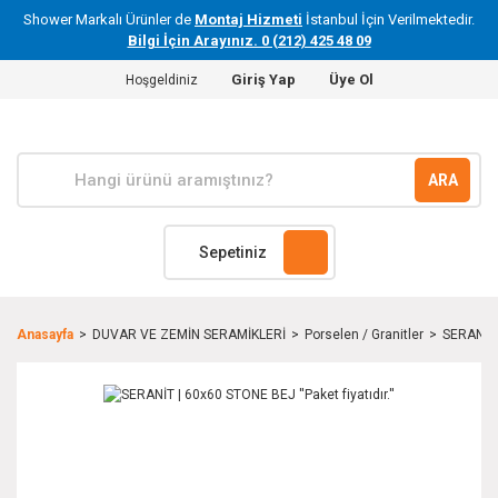
Shower Markalı Ürünler de
Montaj Hizmeti
İstanbul İçin Verilmektedir.
Bilgi İçin Arayınız. 0 (212) 425 48 09
Giriş Yap
Üye Ol
Hoşgeldiniz
ARA
Sepetiniz
Anasayfa
DUVAR VE ZEMİN SERAMİKLERİ
Porselen / Granitler
SERANİT |