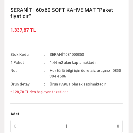
SERANİT | 60x60 SOFT KAHVE MAT ''Paket
fiyatıdır.''
1.337,87 TL
Stok Kodu
SERANİT081000353
1 Paket
1,44 m2 alan kaplamaktadır.
Not
Her türlü bilgi için ücretsiz arayınız. 0850
304 4 506
Ürün detayı
Ürün PAKET olarak satılmaktadır
* 128,70 TL den başlayan taksitlerle!!
Adet