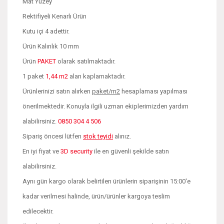
Mat Yüzey
Rektifiyeli Kenarlı Ürün
Kutu içi 4 adettir.
Ürün Kalınlık 10 mm
Ürün
PAKET
olarak satılmaktadır.
1 paket
1,44 m2
alan kaplamaktadır.
Ürünlerinizi satın alırken
paket/m2
hesaplaması yapılması
önerilmektedir. Konuyla ilgili uzman ekiplerimizden yardım
alabilirsiniz.
0850 304 4 506
Sipariş öncesi lütfen
stok teyidi
alınız.
En iyi fiyat ve
3D security
ile en güvenli şekilde satın
alabilirsiniz.
Aynı gün kargo olarak belirtilen ürünlerin siparişinin 15:00'e
kadar verilmesi halinde, ürün/ürünler kargoya teslim
edilecektir.