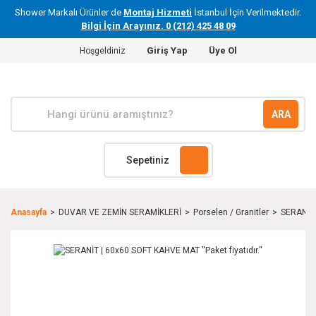
Shower Markalı Ürünler de
Montaj Hizmeti
İstanbul İçin Verilmektedir.
Bilgi İçin Arayınız. 0 (212) 425 48 09
Giriş Yap
Üye Ol
Hoşgeldiniz
ARA
Sepetiniz
Anasayfa
DUVAR VE ZEMİN SERAMİKLERİ
Porselen / Granitler
SERANİT |