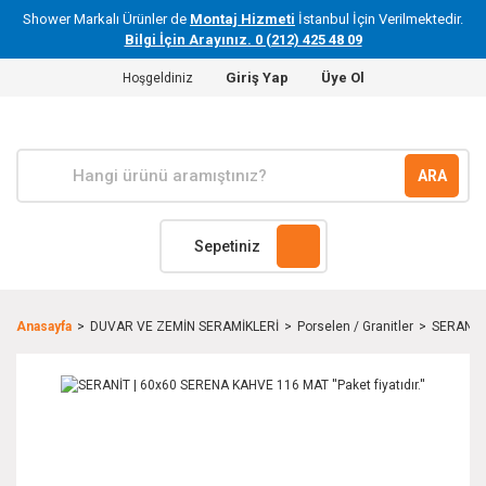
Shower Markalı Ürünler de
Montaj Hizmeti
İstanbul İçin Verilmektedir.
Bilgi İçin Arayınız. 0 (212) 425 48 09
Giriş Yap
Üye Ol
Hoşgeldiniz
ARA
Sepetiniz
Anasayfa
DUVAR VE ZEMİN SERAMİKLERİ
Porselen / Granitler
SERANİT 