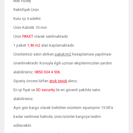
Mat Yüzey
Rektifiyeli Ürün
Kutu içi 4 adettir.
Ürün Kalınlık 10 mm
Ürün
PAKET
olarak satılmaktadır.
1 paket
1,46 m2
alan kaplamaktadır.
Ürünlerinizi satın alırken
paket/m2
hesaplaması yapılması
önerilmektedir. Konuyla ilgili uzman ekiplerimizden yardım
alabilirsiniz.
0850 304 4 506
Sipariş öncesi lütfen
stok teyidi
alınız.
En iyi fiyat ve
3D security
ile en güvenli şekilde satın
alabilirsiniz.
Aynı gün kargo olarak belirtilen ürünlerin siparişinin 15:00'e
kadar verilmesi halinde, ürün/ürünler kargoya teslim
edilecektir.