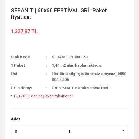
SERANİT | 60x60 FESTİVAL GRİ ''Paket
fiyatıdır.''
1.337,87 TL
Stok Kodu
SERANİT081000153
1 Paket
1,44 m2 alan kaplamaktadır.
Not
Her türlü bilgi için ücretsiz arayınız. 0850
304 4 506
Ürün detayı
Ürün PAKET olarak satılmaktadır
* 128,70 TL den başlayan taksitlerle!!
Adet