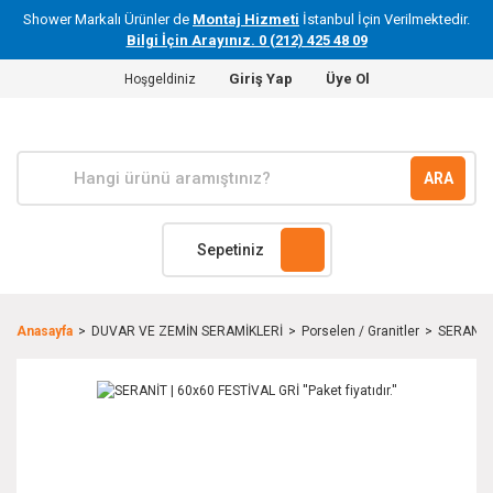
Shower Markalı Ürünler de
Montaj Hizmeti
İstanbul İçin Verilmektedir.
Bilgi İçin Arayınız. 0 (212) 425 48 09
Giriş Yap
Üye Ol
Hoşgeldiniz
ARA
Sepetiniz
Anasayfa
DUVAR VE ZEMİN SERAMİKLERİ
Porselen / Granitler
SERANİT |