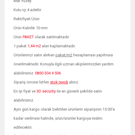
Mat Yüzey
Kutu içi 4 adettir.
Rektifiyeli Ürün
Ürün Kalınlık 10 mm
Ürün
PAKET
olarak satılmaktadır.
1 paket
1,44 m2
alan kaplamaktadır.
Ürünlerinizi satın alırken
paket/m2
hesaplaması yapılması
önerilmektedir. Konuyla ilgili uzman ekiplerimizden yardım
alabilirsiniz.
0850 304 4 506
Sipariş öncesi lütfen
stok teyidi
alınız.
En iyi fiyat ve
3D security
ile en güvenli şekilde satın
alabilirsiniz.
Aynı gün kargo olarak belirtilen ürünlerin siparişinin 15:00'e
kadar verilmesi halinde, ürün/ürünler kargoya teslim
edilecektir.