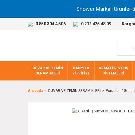
Shower Markalı Ürünler 
0 850 304 4 506
0 212 425 48 09
Kargo
DUVAR VE ZEMİN
BANYO &
ARMATÜR & DUŞ
SERAMİKLERİ
VİTRİFİYE
SİSTEMLERİ
Anasayfa
DUVAR VE ZEMİN SERAMİKLERİ
Porselen / Granitl