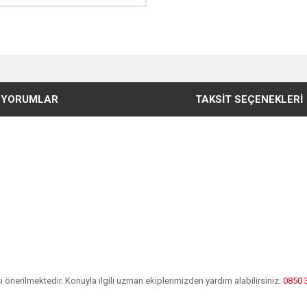
YORUMLAR
TAKSIT SEÇENEKLERI
önerilmektedir. Konuyla ilgili uzman ekiplerimizden yardım alabilirsiniz.
0850 