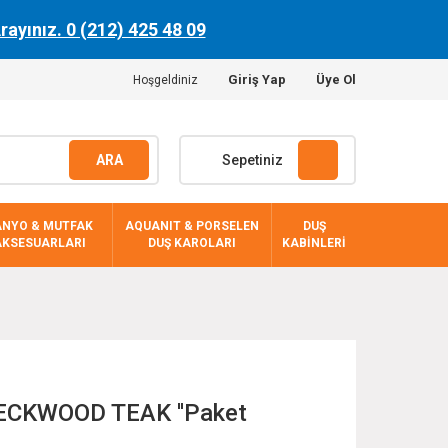
Arayınız. 0 (212) 425 48 09
Giriş Yap
Üye Ol
Hoşgeldiniz
ARA
Sepetiniz
ANYO & MUTFAK
AQUANIT & PORSELEN
DUŞ
AKSESUARLARI
DUŞ KAROLARI
KABİNLERİ
ECKWOOD TEAK ''Paket