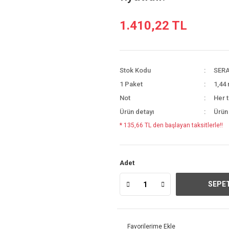
1.410,22 TL
Stok Kodu
SERA
1 Paket
1,44 
Not
Her t
Ürün detayı
Ürün
* 135,66 TL den başlayan taksitlerle!!
Adet
SEPET