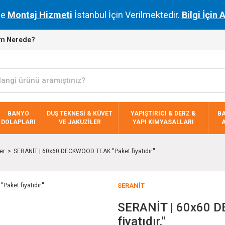
de
Montaj Hizmeti
İstanbul İçin Verilmektedir.
Bilgi İçin 
m Nerede?
BANYO
DUŞ TEKNESİ & KÜVET
YAPIŞTIRICI & DERZ &
B
DOLAPLARI
VE JAKUZİLER
YAPI KİMYASALLARI
er
SERANİT | 60x60 DECKWOOD TEAK ''Paket fiyatıdır.''
SERANİT
SERANİT | 60x60 D
fiyatıdır.''