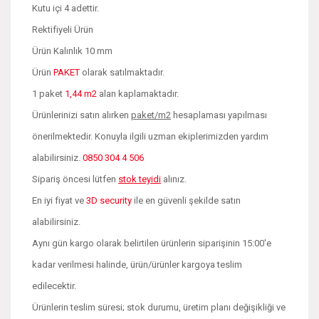
Kutu içi 4 adettir.
Rektifiyeli Ürün
Ürün Kalınlık 10 mm
Ürün
PAKET
olarak satılmaktadır.
1 paket
1,44 m2
alan kaplamaktadır.
Ürünlerinizi satın alırken
paket/m2
hesaplaması yapılması
önerilmektedir. Konuyla ilgili uzman ekiplerimizden yardım
alabilirsiniz.
0850 304 4 506
Sipariş öncesi lütfen
stok teyidi
alınız.
En iyi fiyat ve
3D security
ile en güvenli şekilde satın
alabilirsiniz.
Aynı gün kargo olarak belirtilen ürünlerin siparişinin 15:00'e
kadar verilmesi halinde, ürün/ürünler kargoya teslim
edilecektir.
Ürünlerin teslim süresi; stok durumu, üretim planı değişikliği ve