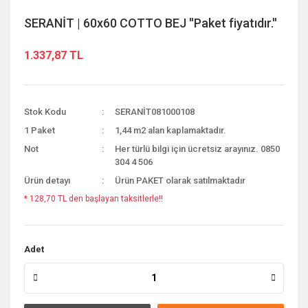
SERANİT | 60x60 COTTO BEJ ''Paket fiyatıdır.''
1.337,87 TL
Stok Kodu
SERANİT081000108
1 Paket
1,44 m2 alan kaplamaktadır.
Not
Her türlü bilgi için ücretsiz arayınız. 0850
304 4 506
Ürün detayı
Ürün PAKET olarak satılmaktadır
* 128,70 TL den başlayan taksitlerle!!
Adet