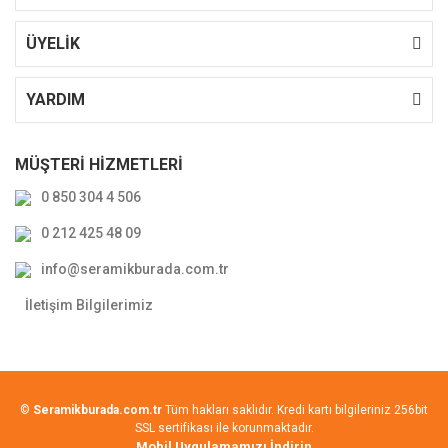
ÜYELİK
YARDIM
MÜŞTERİ HİZMETLERİ
0 850 304 4 506
0 212 425 48 09
info@seramikburada.com.tr
İletişim Bilgilerimiz
©
Seramikburada.com.tr
Tüm hakları saklıdır. Kredi kartı bilgileriniz 256bit
SSL sertifikası ile korunmaktadır.
Mobil Uygulamamızı İndirin