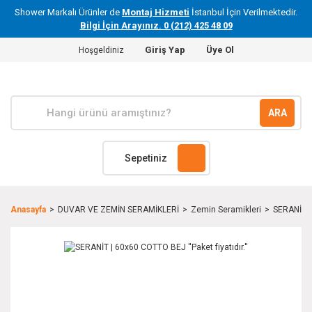
Shower Markalı Ürünler de
Montaj Hizmeti
İstanbul İçin Verilmektedir.
Bilgi İçin Arayınız. 0 (212) 425 48 09
Giriş Yap
Üye Ol
Hoşgeldiniz
ARA
Sepetiniz
Anasayfa
DUVAR VE ZEMİN SERAMİKLERİ
Zemin Seramikleri
SERANİT | 