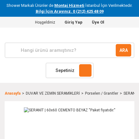
Shower Markalı Ürünler de
Montaj Hizmeti
İstanbul İçin Verilmektedir.
Bilgi İçin Arayınız. 0 (212) 425 48 09
Giriş Yap
Üye Ol
Hoşgeldiniz
ARA
Sepetiniz
Anasayfa
DUVAR VE ZEMİN SERAMİKLERİ
Porselen / Granitler
SERANİT 