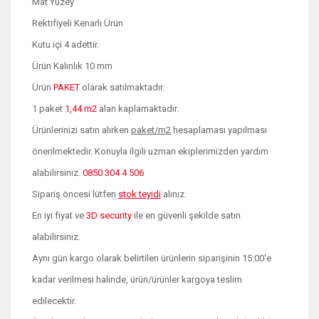
Mat Yüzey
Rektifiyeli Kenarlı Ürün
Kutu içi 4 adettir.
Ürün Kalınlık 10 mm
Ürün
PAKET
olarak satılmaktadır.
1 paket
1,44 m2
alan kaplamaktadır.
Ürünlerinizi satın alırken
paket/m2
hesaplaması yapılması
önerilmektedir. Konuyla ilgili uzman ekiplerimizden yardım
alabilirsiniz.
0850 304 4 506
Sipariş öncesi lütfen
stok teyidi
alınız.
En iyi fiyat ve
3D security
ile en güvenli şekilde satın
alabilirsiniz.
Aynı gün kargo olarak belirtilen ürünlerin siparişinin 15:00'e
kadar verilmesi halinde, ürün/ürünler kargoya teslim
edilecektir.