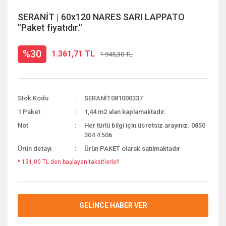
SERANİT | 60x120 NARES SARI LAPPATO
''Paket fiyatıdır.''
%30
1.361,71 TL
1.945,30 TL
Stok Kodu
SERANİT081000337
1 Paket
1,44 m2 alan kaplamaktadır.
Not
Her türlü bilgi için ücretsiz arayınız. 0850
304 4 506
Ürün detayı
Ürün PAKET olarak satılmaktadır
* 131,00 TL den başlayan taksitlerle!!
GELİNCE HABER VER