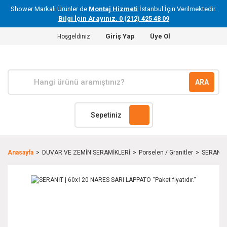
Shower Markalı Ürünler de
Montaj Hizmeti
İstanbul İçin Verilmektedir.
Bilgi İçin Arayınız. 0 (212) 425 48 09
Giriş Yap
Üye Ol
Hoşgeldiniz
ARA
Sepetiniz
Anasayfa
DUVAR VE ZEMİN SERAMİKLERİ
Porselen / Granitler
SERANİT |