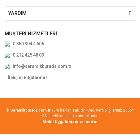
YARDIM
MÜŞTERİ HİZMETLERİ
0 850 304 4 506
0 212 425 48 09
info@seramikburada.com.tr
İletişim Bilgilerimiz
©
Seramikburada.com.tr
Tüm hakları saklıdır. Kredi kartı bilgileriniz 256bit
SSL sertifikası ile korunmaktadır.
Mobil Uygulamamızı İndirin