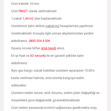
Ürün Kalınlık 10 mm
Ürün
PAKET
olarak satılmaktadır.
1 paket
1,44 m2
alan kaplamaktadır.
Ürünlerinizi satın alırken
paket/m2
hesaplaması yapılması
önerilmektedir. Konuyla ilgili uzman ekiplerimizden yardım
alabilirsiniz.
0850 304 4 506
Sipariş öncesi lütfen
stok teyidi
alınız.
En iyi fiyat ve
3D security
ile en güvenli şekilde satın
alabilirsiniz.
Aynı gün kargo olarak belirtilen ürünlerin siparişinin 15:00'e
kadar verilmesi halinde, ürün/ürünler kargoya teslim
edilecektir.
Ürünlerin teslim süresi; stok durumu, üretim planı değişikliği ve
mesafelere göre değişkenlik gösterebilmektedir.
Ürün teslimi esnasında kontrol sağlanması gerekmekte olup,