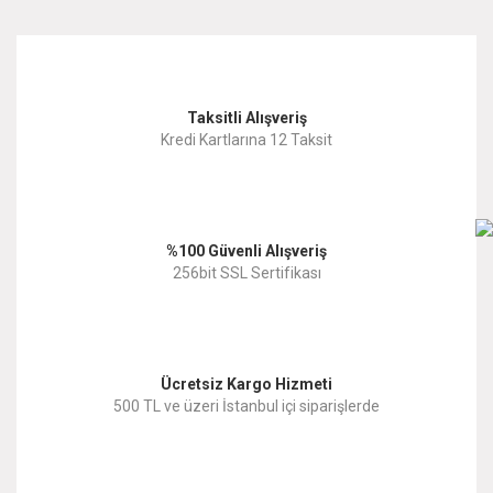
kullanarak tarafımıza iletebilirsiniz.
Görüş ve önerileriniz için teşekkür ederiz.
Yorum Yaz
Taksitli Alışveriş
Ürün resmi kalitesiz, bozuk veya görüntülenemiyor.
Kredi Kartlarına 12 Taksit
Ürün açıklamasında eksik bilgiler bulunuyor.
Ürün bilgilerinde hatalar bulunuyor.
%100 Güvenli Alışveriş
Ürün fiyatı diğer sitelerden daha pahalı.
256bit SSL Sertifikası
Bu ürüne benzer farklı alternatifler olmalı.
Ücretsiz Kargo Hizmeti
500 TL ve üzeri İstanbul içi siparişlerde
Gönder