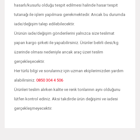
hasarlı/kusurlu olduğu tespit edilmesi halinde hasar tespit
tutanağı ile işlem yapılması gerekmektedir. Ancak bu durumda
iade/değişim talep edilebilecektir.
Ürünün iade/değişim gönderilerini yalnızca size teslimat
yapan kargo şirketi ile yapabilirsiniz. Ürünler belirli desi/kg
üzerinde olması nedeniyle ancak araç üzeri teslim
gerçekleşecektir.
Her türlü bilgi ve sorularınız için uzman ekiplerimizden yardım
alabilirsiniz.
0850 304 4 506
Ürünleri teslim alırken kalite ve renk tonlarının aynı olduğunu
lütfen kontrol ediniz. Aksi takdirde ürün değişimi ve iadesi
gerçekleşmeyecektir.
Bu ürünün fiyat bilgisi, resim, ürün açıklamalarında ve diğer
konularda yetersiz gördüğünüz noktaları öneri formunu
Bu ürüne ilk yorumu siz yapın!