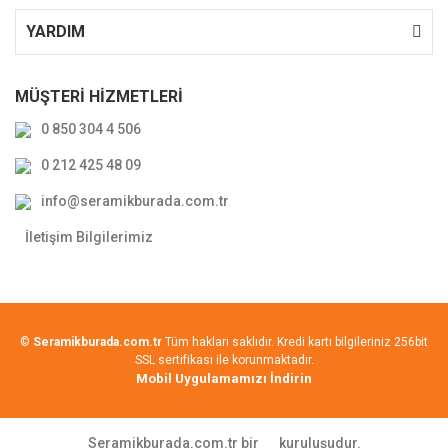
YARDIM
MÜŞTERİ HİZMETLERİ
0 850 304 4 506
0 212 425 48 09
info@seramikburada.com.tr
İletişim Bilgilerimiz
©
Seramikburada.com.tr
Tüm hakları saklıdır. Kredi kartı bilgileriniz 256bit
SSL sertifikası ile korunmaktadır.
Mobil Uygulamamızı İndirin
Seramikburada.com.tr bir
kuruluşudur.