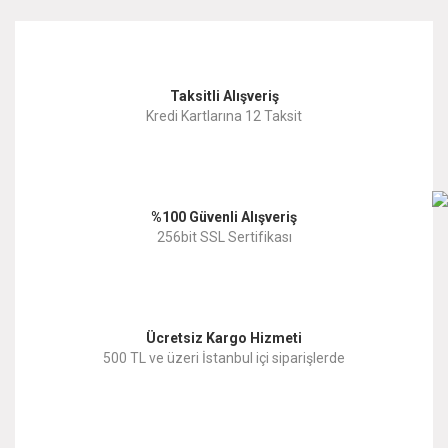
kullanarak tarafımıza iletebilirsiniz.
Görüş ve önerileriniz için teşekkür ederiz.
Yorum Yaz
Taksitli Alışveriş
Ürün resmi kalitesiz, bozuk veya görüntülenemiyor.
Kredi Kartlarına 12 Taksit
Ürün açıklamasında eksik bilgiler bulunuyor.
Ürün bilgilerinde hatalar bulunuyor.
%100 Güvenli Alışveriş
Ürün fiyatı diğer sitelerden daha pahalı.
256bit SSL Sertifikası
Bu ürüne benzer farklı alternatifler olmalı.
Ücretsiz Kargo Hizmeti
500 TL ve üzeri İstanbul içi siparişlerde
Gönder