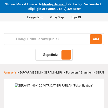
Shower Markalı Ürünler de
Montaj Hizmeti
İstanbul İçin Verilmektedir.
Bilgi İçin Arayınız. 0 (212) 425 48 09
Giriş Yap
Üye Ol
Hoşgeldiniz
ARA
Sepetiniz
Anasayfa
DUVAR VE ZEMİN SERAMİKLERİ
Porselen / Granitler
SERANİT |