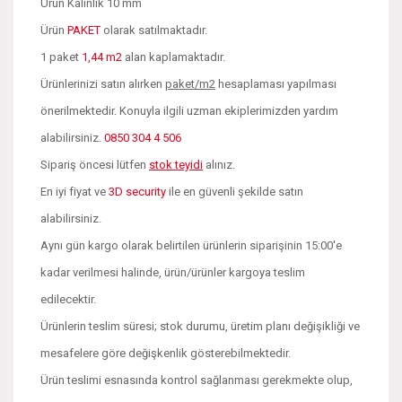
Ürün Kalınlık 10 mm
Ürün
PAKET
olarak satılmaktadır.
1 paket
1,44 m2
alan kaplamaktadır.
Ürünlerinizi satın alırken
paket/m2
hesaplaması yapılması
önerilmektedir. Konuyla ilgili uzman ekiplerimizden yardım
alabilirsiniz.
0850 304 4 506
Sipariş öncesi lütfen
stok teyidi
alınız.
En iyi fiyat ve
3D security
ile en güvenli şekilde satın
alabilirsiniz.
Aynı gün kargo olarak belirtilen ürünlerin siparişinin 15:00'e
kadar verilmesi halinde, ürün/ürünler kargoya teslim
edilecektir.
Ürünlerin teslim süresi; stok durumu, üretim planı değişikliği ve
mesafelere göre değişkenlik gösterebilmektedir.
Ürün teslimi esnasında kontrol sağlanması gerekmekte olup,