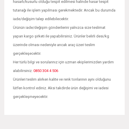
hasarlı/kusurlu olduğu tespit edilmesi halinde hasar tespit
tutanağı ile işlem yapılması gerekmektedir. Ancak bu durumda
iade/değişim talep edilebilecektir.
Ürünün iade/değişim gönderilerini yalnızca size teslimat
yapan kargo şirketi ile yapabilirsiniz. Ürünler belirli desi/kg
üzerinde olması nedeniyle ancak araç üzeri teslim
gerçekleşecektir.
Her türlü bilgi ve sorularınız için uzman ekiplerimizden yardım
alabilirsiniz.
0850 304 4 506
Ürünleri teslim alırken kalite ve renk tonlarının aynı olduğunu
lütfen kontrol ediniz. Aksi takdirde ürün değişimi ve iadesi
gerçekleşmeyecektir.
Bu ürünün fiyat bilgisi, resim, ürün açıklamalarında ve diğer
konularda yetersiz gördüğünüz noktaları öneri formunu
Bu ürüne ilk yorumu siz yapın!