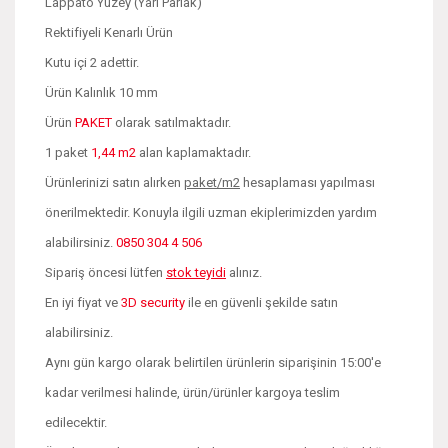
Lappato Yüzey (Yarı Parlak)
Rektifiyeli Kenarlı Ürün
Kutu içi 2 adettir.
Ürün Kalınlık 10 mm
Ürün
PAKET
olarak satılmaktadır.
1 paket
1,44 m2
alan kaplamaktadır.
Ürünlerinizi satın alırken
paket/m2
hesaplaması yapılması
önerilmektedir. Konuyla ilgili uzman ekiplerimizden yardım
alabilirsiniz.
0850 304 4 506
Sipariş öncesi lütfen
stok teyidi
alınız.
En iyi fiyat ve
3D security
ile en güvenli şekilde satın
alabilirsiniz.
Aynı gün kargo olarak belirtilen ürünlerin siparişinin 15:00'e
kadar verilmesi halinde, ürün/ürünler kargoya teslim
edilecektir.