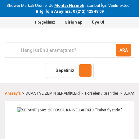
Shower Markalı Ürünler de
Montaj Hizmeti
İstanbul İçin Verilmektedir.
Bilgi İçin Arayınız. 0 (212) 425 48 09
Giriş Yap
Üye Ol
Hoşgeldiniz
ARA
Sepetiniz
Anasayfa
DUVAR VE ZEMİN SERAMİKLERİ
Porselen / Granitler
SERANİT |