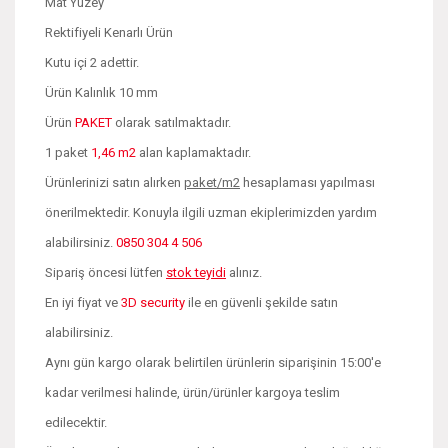
Mat Yüzey
Rektifiyeli Kenarlı Ürün
Kutu içi 2 adettir.
Ürün Kalınlık 10 mm
Ürün
PAKET
olarak satılmaktadır.
1 paket
1,46 m2
alan kaplamaktadır.
Ürünlerinizi satın alırken
paket/m2
hesaplaması yapılması
önerilmektedir. Konuyla ilgili uzman ekiplerimizden yardım
alabilirsiniz.
0850 304 4 506
Sipariş öncesi lütfen
stok teyidi
alınız.
En iyi fiyat ve
3D security
ile en güvenli şekilde satın
alabilirsiniz.
Aynı gün kargo olarak belirtilen ürünlerin siparişinin 15:00'e
kadar verilmesi halinde, ürün/ürünler kargoya teslim
edilecektir.