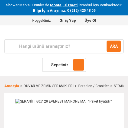
Shower Markalı Ürünler de
Montaj Hizmeti
İstanbul İçin Verilmektedir.
Bilgi İçin Arayınız. 0 (212) 425 48 09
Giriş Yap
Üye Ol
Hoşgeldiniz
ARA
Sepetiniz
Anasayfa
DUVAR VE ZEMİN SERAMİKLERİ
Porselen / Granitler
SERANİT 