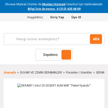
Shower Markalı Ürünler de
Montaj Hizmeti
İstanbul İçin Verilmektedir.
Bilgi İçin Arayınız. 0 (212) 425 48 09
Giriş Yap
Üye Ol
Hoşgeldiniz
ARA
Sepetiniz
Anasayfa
DUVAR VE ZEMİN SERAMİKLERİ
Porselen / Granitler
SERANİT 