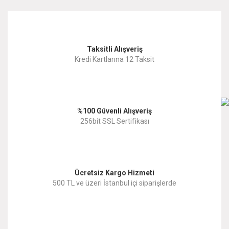
kullanarak tarafımıza iletebilirsiniz.
Görüş ve önerileriniz için teşekkür ederiz.
Yorum Yaz
Taksitli Alışveriş
Ürün resmi kalitesiz, bozuk veya görüntülenemiyor.
Kredi Kartlarına 12 Taksit
Ürün açıklamasında eksik bilgiler bulunuyor.
Ürün bilgilerinde hatalar bulunuyor.
%100 Güvenli Alışveriş
Ürün fiyatı diğer sitelerden daha pahalı.
256bit SSL Sertifikası
Bu ürüne benzer farklı alternatifler olmalı.
Ücretsiz Kargo Hizmeti
500 TL ve üzeri İstanbul içi siparişlerde
Gönder