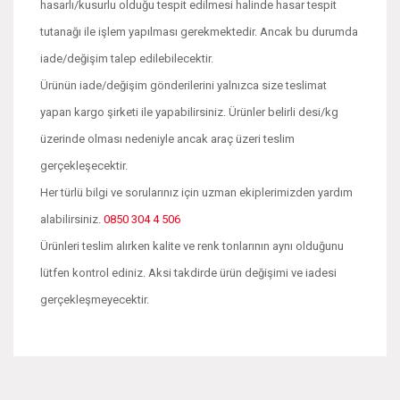
hasarlı/kusurlu olduğu tespit edilmesi halinde hasar tespit
tutanağı ile işlem yapılması gerekmektedir. Ancak bu durumda
iade/değişim talep edilebilecektir.
Ürünün iade/değişim gönderilerini yalnızca size teslimat
yapan kargo şirketi ile yapabilirsiniz. Ürünler belirli desi/kg
üzerinde olması nedeniyle ancak araç üzeri teslim
gerçekleşecektir.
Her türlü bilgi ve sorularınız için uzman ekiplerimizden yardım
alabilirsiniz.
0850 304 4 506
Ürünleri teslim alırken kalite ve renk tonlarının aynı olduğunu
lütfen kontrol ediniz. Aksi takdirde ürün değişimi ve iadesi
gerçekleşmeyecektir.
Bu ürünün fiyat bilgisi, resim, ürün açıklamalarında ve diğer
konularda yetersiz gördüğünüz noktaları öneri formunu
Bu ürüne ilk yorumu siz yapın!