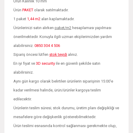
Ürün Kalınlık 10 mm
Ürün
PAKET
olarak satılmaktadır.
1 paket
1,44 m2
alan kaplamaktadır.
Ürünlerinizi satın alırken
paket/m2
hesaplaması yapılması
önerilmektedir. Konuyla ilgili uzman ekiplerimizden yardım
alabilirsiniz.
0850 304 4 506
Sipariş öncesi lütfen
stok teyidi
alınız.
En iyi fiyat ve
3D security
ile en güvenli şekilde satın
alabilirsiniz.
Aynı gün kargo olarak belirtilen ürünlerin siparişinin 15:00'e
kadar verilmesi halinde, ürün/ürünler kargoya teslim
edilecektir.
Ürünlerin teslim süresi; stok durumu, üretim planı değişikliği ve
mesafelere göre değişkenlik gösterebilmektedir.
Ürün teslimi esnasında kontrol sağlanması gerekmekte olup,