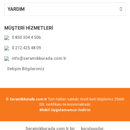
YARDIM
MÜŞTERİ HİZMETLERİ
0 850 304 4 506
0 212 425 48 09
info@seramikburada.com.tr
İletişim Bilgilerimiz
©
Seramikburada.com.tr
Tüm hakları saklıdır. Kredi kartı bilgileriniz 256bit
SSL sertifikası ile korunmaktadır.
Mobil Uygulamamızı İndirin
Seramikburada.com.tr bir
kuruluşudur.