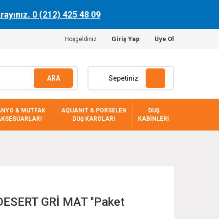
Arayınız. 0 (212) 425 48 09
Giriş Yap
Üye Ol
Hoşgeldiniz
ARA
Sepetiniz
ANYO & MUTFAK
AQUANIT & PORSELEN
DUŞ
AKSESUARLARI
DUŞ KAROLARI
KABİNLERİ
DESERT GRİ MAT ''Paket