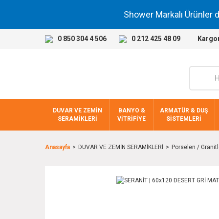
Shower Markalı Ürünler 
0 850 304 4 506
0 212 425 48 09
Kargo
DUVAR VE ZEMİN
BANYO &
ARMATÜR & DUŞ
SERAMİKLERİ
VİTRİFİYE
SİSTEMLERİ
Anasayfa
DUVAR VE ZEMİN SERAMİKLERİ
Porselen / Granitl