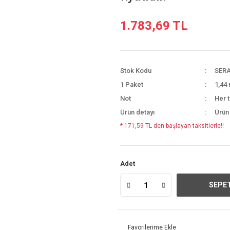
1.783,69 TL
Stok Kodu
SERA
1 Paket
1,44 
Not
Her t
Ürün detayı
Ürün
* 171,59 TL den başlayan taksitlerle!!
Adet
SEPET