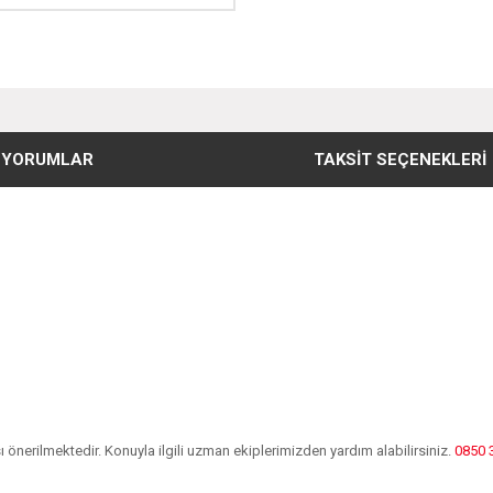
YORUMLAR
TAKSIT SEÇENEKLERI
önerilmektedir. Konuyla ilgili uzman ekiplerimizden yardım alabilirsiniz.
0850 