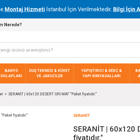
de
Montaj Hizmeti
İstanbul İçin Verilmektedir.
Bilgi İçin 
m Nerede?
BANYO
DUŞ TEKNESİ & KÜVET
YAPIŞTIRICI & DERZ &
B
DOLAPLARI
VE JAKUZİLER
YAPI KİMYASALLARI
er
SERANİT | 60x120 DESERT GRİ MAT ''Paket fiyatıdır.''
SERANİT
SERANİT | 60x120 
fiyatıdır.''