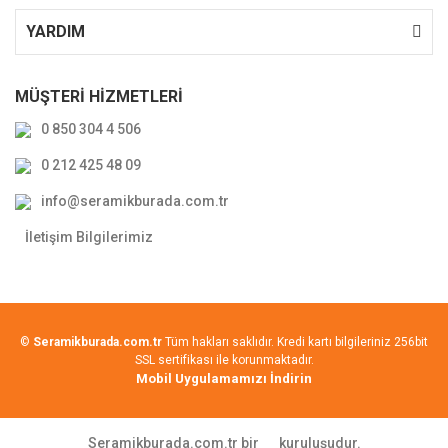
YARDIM
MÜŞTERİ HİZMETLERİ
0 850 304 4 506
0 212 425 48 09
info@seramikburada.com.tr
İletişim Bilgilerimiz
©
Seramikburada.com.tr
Tüm hakları saklıdır. Kredi kartı bilgileriniz 256bit
SSL sertifikası ile korunmaktadır.
Mobil Uygulamamızı İndirin
Seramikburada.com.tr bir
kuruluşudur.