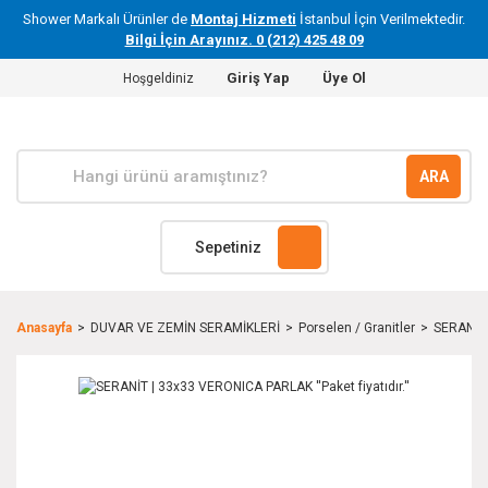
Shower Markalı Ürünler de
Montaj Hizmeti
İstanbul İçin Verilmektedir.
Bilgi İçin Arayınız. 0 (212) 425 48 09
Giriş Yap
Üye Ol
Hoşgeldiniz
ARA
Sepetiniz
Anasayfa
DUVAR VE ZEMİN SERAMİKLERİ
Porselen / Granitler
SERANİT |