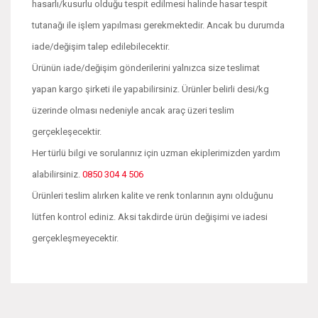
hasarlı/kusurlu olduğu tespit edilmesi halinde hasar tespit
tutanağı ile işlem yapılması gerekmektedir. Ancak bu durumda
iade/değişim talep edilebilecektir.
Ürünün iade/değişim gönderilerini yalnızca size teslimat
yapan kargo şirketi ile yapabilirsiniz. Ürünler belirli desi/kg
üzerinde olması nedeniyle ancak araç üzeri teslim
gerçekleşecektir.
Her türlü bilgi ve sorularınız için uzman ekiplerimizden yardım
alabilirsiniz.
0850 304 4 506
Ürünleri teslim alırken kalite ve renk tonlarının aynı olduğunu
lütfen kontrol ediniz. Aksi takdirde ürün değişimi ve iadesi
gerçekleşmeyecektir.
Bu ürünün fiyat bilgisi, resim, ürün açıklamalarında ve diğer
konularda yetersiz gördüğünüz noktaları öneri formunu
Bu ürüne ilk yorumu siz yapın!