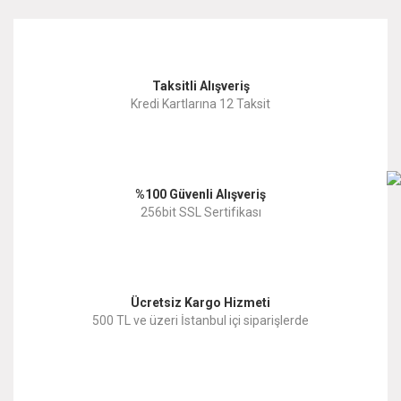
kullanarak tarafımıza iletebilirsiniz.
Görüş ve önerileriniz için teşekkür ederiz.
Yorum Yaz
Taksitli Alışveriş
Ürün resmi kalitesiz, bozuk veya görüntülenemiyor.
Kredi Kartlarına 12 Taksit
Ürün açıklamasında eksik bilgiler bulunuyor.
Ürün bilgilerinde hatalar bulunuyor.
%100 Güvenli Alışveriş
Ürün fiyatı diğer sitelerden daha pahalı.
256bit SSL Sertifikası
Bu ürüne benzer farklı alternatifler olmalı.
Ücretsiz Kargo Hizmeti
500 TL ve üzeri İstanbul içi siparişlerde
Gönder