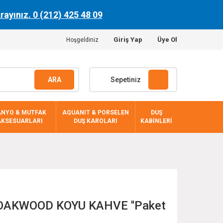
Arayınız. 0 (212) 425 48 09
Giriş Yap
Üye Ol
Hoşgeldiniz
ARA
Sepetiniz
ANYO & MUTFAK
AQUANIT & PORSELEN
DUŞ
AKSESUARLARI
DUŞ KAROLARI
KABİNLERİ
 OAKWOOD KOYU KAHVE ''Paket