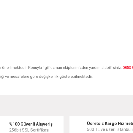
önerilmektedir. Konuyla ilgili uzman ekiplerimizden yardım alabilirsiniz.
0850 
kliği ve mesafelere göre değişkenlik gösterebilmektedir.
diğer konularda yetersiz gördüğünüz noktaları öneri formunu kullanarak tarafımıza
Bu ürüne ilk yorumu siz yapın!
Ücretsiz Kargo Hizmet
Yorum Yaz
%100 Güvenli Alışveriş
500 TL ve üzeri İstanbul i
256bit SSL Sertifikası