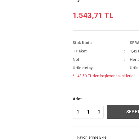
1.543,71 TL
Stok Kodu
SERA
1 Paket
1,42 
Not
Her t
Ürün detayı
Ürün
* 148,50 TL den başlayan taksitlerle!!
Adet
SEPET