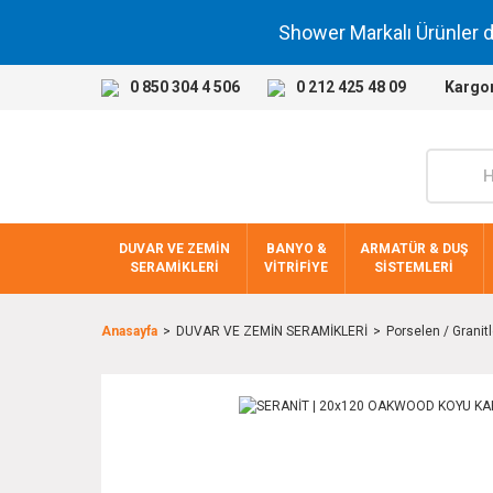
Shower Markalı Ürünler 
0 850 304 4 506
0 212 425 48 09
Kargo
DUVAR VE ZEMİN
BANYO &
ARMATÜR & DUŞ
SERAMİKLERİ
VİTRİFİYE
SİSTEMLERİ
Anasayfa
DUVAR VE ZEMİN SERAMİKLERİ
Porselen / Granitl