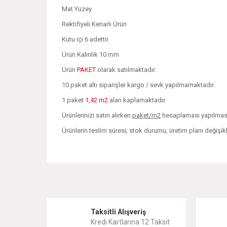
Mat Yüzey
Rektifiyeli Kenarlı Ürün
Kutu içi 6 adettir.
Ürün Kalınlık 10 mm
Ürün
PAKET
olarak satılmaktadır.
10 paket altı siparişler kargo / sevk yapılmamaktadır.
1 paket
1,42 m2
alan kaplamaktadır.
Ürünlerinizi satın alırken
paket/m2
hesaplaması yapılması 
Ürünlerin teslim süresi; stok durumu, üretim planı değişi
Bu ürünün fiyat bilgisi, resim, ürün açıklamalarında ve 
Görüş ve önerileriniz için teşekkür ederiz.
Ürün resmi kalitesiz, bozuk veya görüntülenemiyor.
Taksitli Alışveriş
Kredi Kartlarına 12 Taksit