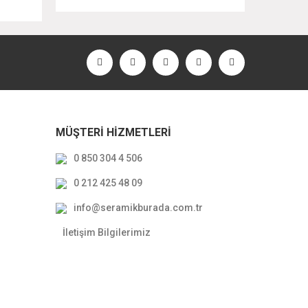
MÜŞTERİ HİZMETLERİ
0 850 304 4 506
0 212 425 48 09
info@seramikburada.com.tr
İletişim Bilgilerimiz