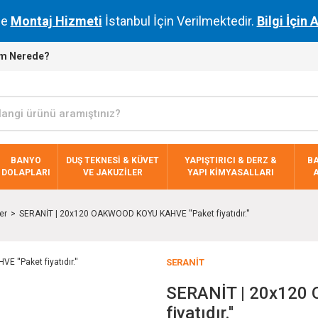
de
Montaj Hizmeti
İstanbul İçin Verilmektedir.
Bilgi İçin 
m Nerede?
BANYO
DUŞ TEKNESİ & KÜVET
YAPIŞTIRICI & DERZ &
B
DOLAPLARI
VE JAKUZİLER
YAPI KİMYASALLARI
er
SERANİT | 20x120 OAKWOOD KOYU KAHVE ''Paket fiyatıdır.''
SERANİT
SERANİT | 20x120
fiyatıdır.''