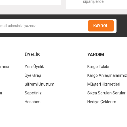
siparişlerde
KAYDOL
ÜYELİK
YARDIM
şmesi
Yeni Üyelik
Kargo Takibi
Gönder
Üye Girişi
Kargo Anlaşmalarımız
Şifremi Unuttum
Müşteri Hizmetleri
sı
Sepetiniz
Sıkça Sorulan Sorular
Hesabım
Hediye Çeklerim