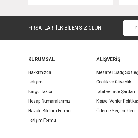
Ürün açıklamasında eksik bilgiler bulunuyor.
Ürün bilgilerinde hatalar bulunuyor.
Ürün fiyatı diğer sitelerden daha pahalı.
FIRSATLARI İLK BİLEN SİZ OLUN!
Bu ürüne benzer farklı alternatifler olmalı.
KURUMSAL
ALIŞVERİŞ
Hakkımızda
Mesafeli Satış Sözle
İletişim
Gizlilik ve Güvenlik
Kargo Takibi
İptal ve İade Şartları
Hesap Numaralarımız
Kişisel Veriler Politika
Havale Bildirim Formu
Ödeme Seçenekleri
İletişim Formu