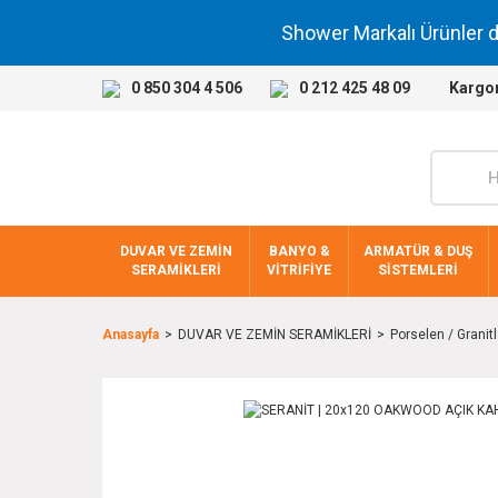
Shower Markalı Ürünler 
0 850 304 4 506
0 212 425 48 09
Kargo
DUVAR VE ZEMİN
BANYO &
ARMATÜR & DUŞ
SERAMİKLERİ
VİTRİFİYE
SİSTEMLERİ
Anasayfa
DUVAR VE ZEMİN SERAMİKLERİ
Porselen / Granitl