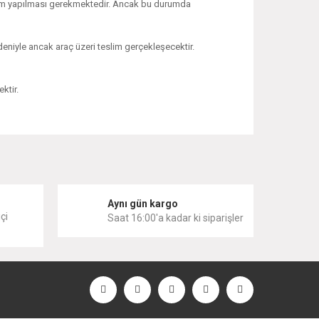
işlem yapılması gerekmektedir. Ancak bu durumda
edeniyle ancak araç üzeri teslim gerçekleşecektir.
ktir.
 iletebilirsiniz.
i
Aynı gün kargo
çi
Saat 16:00'a kadar ki siparişler