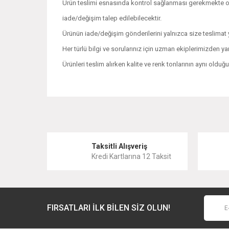
Ürün teslimi esnasında kontrol sağlanması gerekmekte olu
iade/değişim talep edilebilecektir.
Ürünün iade/değişim gönderilerini yalnızca size teslimat y
Her türlü bilgi ve sorularınız için uzman ekiplerimizden ya
Ürünleri teslim alırken kalite ve renk tonlarının aynı oldu
Bu ürünün fiyat bilgisi, resim, ürün açıklamalarında ve 
Görüş ve önerileriniz için teşekkür ederiz.
Ürün resmi kalitesiz, bozuk veya görüntülenemiyor.
Taksitli Alışveriş
Kredi Kartlarına 12 Taksit
Ürün açıklamasında eksik bilgiler bulunuyor.
Ürün bilgilerinde hatalar bulunuyor.
Ürün fiyatı diğer sitelerden daha pahalı.
FIRSATLARI İLK BİLEN SİZ OLUN!
Bu ürüne benzer farklı alternatifler olmalı.