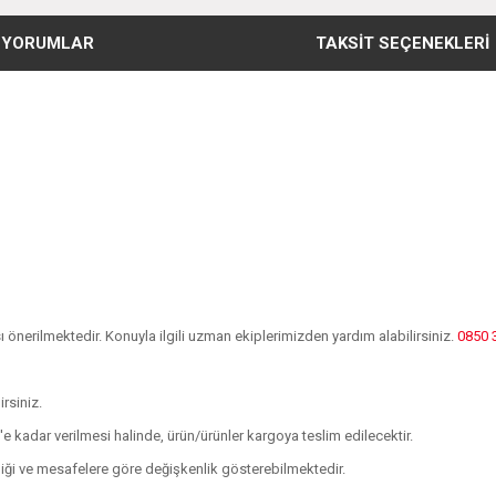
YORUMLAR
TAKSIT SEÇENEKLERI
önerilmektedir. Konuyla ilgili uzman ekiplerimizden yardım alabilirsiniz.
0850 
irsiniz.
0'e kadar verilmesi halinde, ürün/ürünler kargoya teslim edilecektir.
kliği ve mesafelere göre değişkenlik gösterebilmektedir.