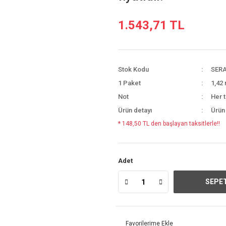
1.543,71 TL
Stok Kodu
SERA
1 Paket
1,42 
Not
Her t
Ürün detayı
Ürün
* 148,50 TL den başlayan taksitlerle!!
Adet
SEPET