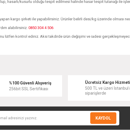
p, hasarlı/kusurlu olduğu tespit edilmesi halinde hasar tespit tutanağı ile 
apan kargo şirketi ile yapabilirsiniz. Ürünler belirli desi/kg üzerinde olması n
rdım alabilirsiniz.
0850 304 4 506
ğunu lütfen kontrol ediniz. Aksi takdirde ürün değişimi ve iadesi gerçekleşmeyece
diğer konularda yetersiz gördüğünüz noktaları öneri formunu kullanarak tarafımıza
Bu ürüne ilk yorumu siz yapın!
Ücretsiz Kargo Hizmet
Yorum Yaz
%100 Güvenli Alışveriş
500 TL ve üzeri İstanbul i
256bit SSL Sertifikası
siparişlerde
KAYDOL