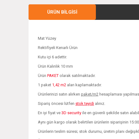
ÜRÜN BILGISI
Mat Yüzey
Rektifiyeli Kenarlı Ürün
Kutu içi 6 adettir.
Ürün Kalınlık 10 mm
Ürün
PAKET
olarak satılmaktadır.
1 paket
1,42 m2
alan kaplamaktadır.
Ürünlerinizi satın alırken
paket/m2
hesaplaması yapılması 
Sipariş öncesi lütfen
stok teyidi
alınız.
En iyi fiyat ve
3D security
ile en güvenli şekilde satın alabil
Aynı gün kargo olarak belirtilen ürünlerin siparişinin 15:0
Ürünlerin teslim süresi; stok durumu, üretim planı değişi