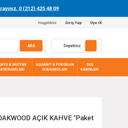
Arayınız. 0 (212) 425 48 09
Giriş Yap
Üye Ol
Hoşgeldiniz
ARA
Sepetiniz
ANYO & MUTFAK
AQUANIT & PORSELEN
DUŞ
AKSESUARLARI
DUŞ KAROLARI
KABİNLERİ
 OAKWOOD AÇIK KAHVE ''Paket