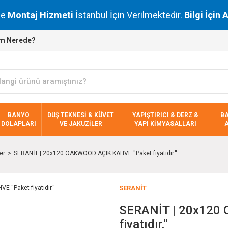
de
Montaj Hizmeti
İstanbul İçin Verilmektedir.
Bilgi İçin 
m Nerede?
BANYO
DUŞ TEKNESİ & KÜVET
YAPIŞTIRICI & DERZ &
B
DOLAPLARI
VE JAKUZİLER
YAPI KİMYASALLARI
er
SERANİT | 20x120 OAKWOOD AÇIK KAHVE ''Paket fiyatıdır.''
SERANİT
SERANİT | 20x120
fiyatıdır.''