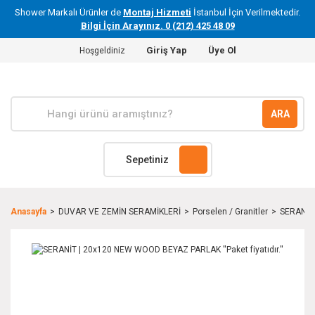
Shower Markalı Ürünler de
Montaj Hizmeti
İstanbul İçin Verilmektedir.
Bilgi İçin Arayınız. 0 (212) 425 48 09
Giriş Yap
Üye Ol
Hoşgeldiniz
ARA
Sepetiniz
Anasayfa
DUVAR VE ZEMİN SERAMİKLERİ
Porselen / Granitler
SERANİT 