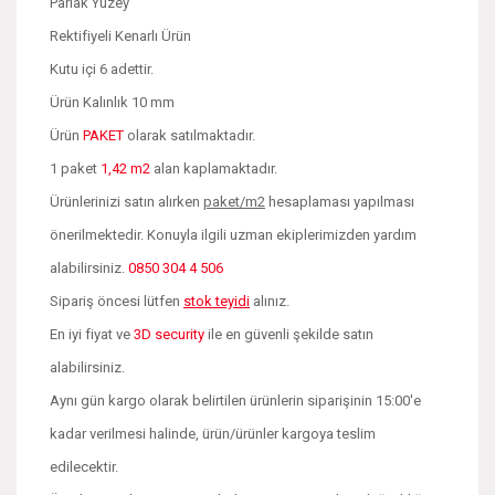
Parlak Yüzey
Rektifiyeli Kenarlı Ürün
Kutu içi 6 adettir.
Ürün Kalınlık 10 mm
Ürün
PAKET
olarak satılmaktadır.
1 paket
1,42 m2
alan kaplamaktadır.
Ürünlerinizi satın alırken
paket/m2
hesaplaması yapılması
önerilmektedir. Konuyla ilgili uzman ekiplerimizden yardım
alabilirsiniz.
0850 304 4 506
Sipariş öncesi lütfen
stok teyidi
alınız.
En iyi fiyat ve
3D security
ile en güvenli şekilde satın
alabilirsiniz.
Aynı gün kargo olarak belirtilen ürünlerin siparişinin 15:00'e
kadar verilmesi halinde, ürün/ürünler kargoya teslim
edilecektir.