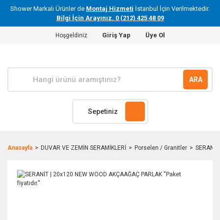
Shower Markalı Ürünler de
Montaj Hizmeti
İstanbul İçin Verilmektedir.
Bilgi İçin Arayınız. 0 (212) 425 48 09
Giriş Yap
Üye Ol
Hoşgeldiniz
ARA
Sepetiniz
Anasayfa
DUVAR VE ZEMİN SERAMİKLERİ
Porselen / Granitler
SERANİT 