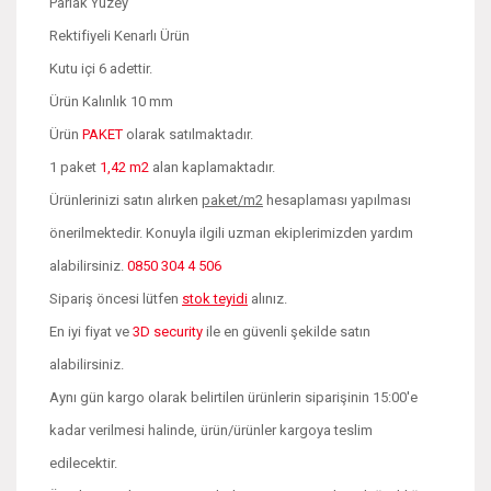
Parlak Yüzey
Rektifiyeli Kenarlı Ürün
Kutu içi 6 adettir.
Ürün Kalınlık 10 mm
Ürün
PAKET
olarak satılmaktadır.
1 paket
1,42 m2
alan kaplamaktadır.
Ürünlerinizi satın alırken
paket/m2
hesaplaması yapılması
önerilmektedir. Konuyla ilgili uzman ekiplerimizden yardım
alabilirsiniz.
0850 304 4 506
Sipariş öncesi lütfen
stok teyidi
alınız.
En iyi fiyat ve
3D security
ile en güvenli şekilde satın
alabilirsiniz.
Aynı gün kargo olarak belirtilen ürünlerin siparişinin 15:00'e
kadar verilmesi halinde, ürün/ürünler kargoya teslim
edilecektir.