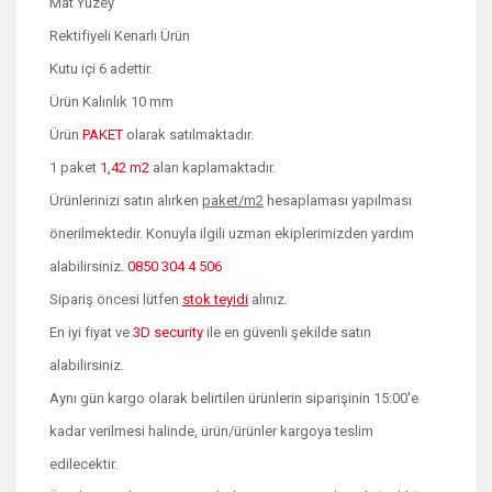
Mat Yüzey
Rektifiyeli Kenarlı Ürün
Kutu içi 6 adettir.
Ürün Kalınlık 10 mm
Ürün
PAKET
olarak satılmaktadır.
1 paket
1,42 m2
alan kaplamaktadır.
Ürünlerinizi satın alırken
paket/m2
hesaplaması yapılması
önerilmektedir. Konuyla ilgili uzman ekiplerimizden yardım
alabilirsiniz.
0850 304 4 506
Sipariş öncesi lütfen
stok teyidi
alınız.
En iyi fiyat ve
3D security
ile en güvenli şekilde satın
alabilirsiniz.
Aynı gün kargo olarak belirtilen ürünlerin siparişinin 15:00'e
kadar verilmesi halinde, ürün/ürünler kargoya teslim
edilecektir.