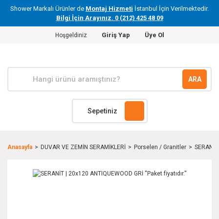
Shower Markalı Ürünler de
Montaj Hizmeti
İstanbul İçin Verilmektedir.
Bilgi İçin Arayınız. 0 (212) 425 48 09
Giriş Yap
Üye Ol
Hoşgeldiniz
ARA
Sepetiniz
Anasayfa
DUVAR VE ZEMİN SERAMİKLERİ
Porselen / Granitler
SERANİT 