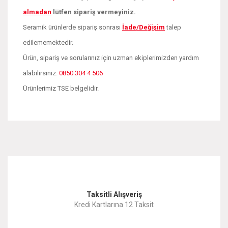
almadan
lütfen sipariş vermeyiniz.
Seramik ürünlerde sipariş sonrası
İade/Değişim
talep
edilememektedir.
Ürün, sipariş ve sorularınız için uzman ekiplerimizden yardım
alabilirsiniz.
0850 304 4 506
Ürünlerimiz TSE belgelidir.
Bu ürünün fiyat bilgisi, resim, ürün açıklamalarında ve diğer
konularda yetersiz gördüğünüz noktaları öneri formunu
Bu ürüne ilk yorumu siz yapın!
kullanarak tarafımıza iletebilirsiniz.
Görüş ve önerileriniz için teşekkür ederiz.
Yorum Yaz
Taksitli Alışveriş
Ürün resmi kalitesiz, bozuk veya görüntülenemiyor.
Kredi Kartlarına 12 Taksit
Ürün açıklamasında eksik bilgiler bulunuyor.