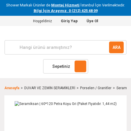
Shower Markalı Ürünler de
Montaj Hizmeti
İstanbul İçin Verilmektedir.
Bilgi İçin Arayınız. 0 (212) 425 48 09
Giriş Yap
Üye Ol
Hoşgeldiniz
ARA
Sepetiniz
Anasayfa
DUVAR VE ZEMİN SERAMİKLERİ
Porselen / Granitler
Seramiksa