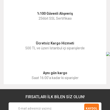
Ürün bilgilerinde hatalar bulunuyor.
%100 Güvenli Alışveriş
Ürün fiyatı diğer sitelerden daha pahalı.
256bit SSL Sertifikası
Bu ürüne benzer farklı alternatifler olmalı.
Ücretsiz Kargo Hizmeti
500 TL ve üzeri İstanbul içi siparişlerde
Gönder
Aynı gün kargo
Saat 16:00'a kadar ki siparişler
FIRSATLARI İLK BİLEN SİZ OLUN!
KAYDOL