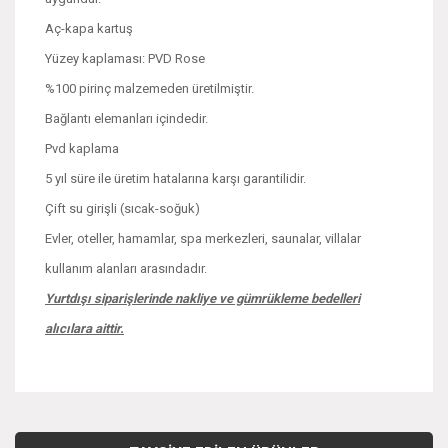
Aç-kapa kartuş
Yüzey kaplaması: PVD Rose
%100 pirinç malzemeden üretilmiştir.
Bağlantı elemanları içindedir.
Pvd kaplama
5 yıl süre ile üretim hatalarına karşı garantilidir.
Çift su girişli (sıcak-soğuk)
Evler, oteller, hamamlar, spa merkezleri, saunalar, villalar
kullanım alanları arasındadır.
Yurtdışı siparişlerinde nakliye ve gümrükleme bedelleri
alıcılara aittir.
Bu ürünün fiyat bilgisi, resim, ürün açıklamalarında ve diğer
konularda yetersiz gördüğünüz noktaları öneri formunu
Bu ürüne ilk yorumu siz yapın!