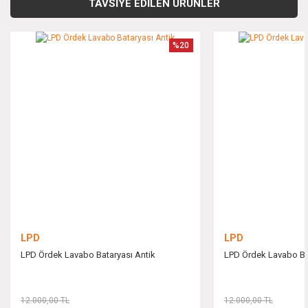
kullanarak tarafımıza iletebilirsiniz.
TAVSİYE EDİLEN ÜRÜNLER
Görüş ve önerileriniz için teşekkür ederiz.
Yorum Yaz
%20
Ürün resmi kalitesiz, bozuk veya görüntülenemiyor.
Ürün açıklamasında eksik bilgiler bulunuyor.
Ürün bilgilerinde hatalar bulunuyor.
Ürün fiyatı diğer sitelerden daha pahalı.
Bu ürüne benzer farklı alternatifler olmalı.
LPD
LPD
LPD Ördek Lavabo Bataryası Antik
LPD Ördek Lavabo Ba
Gönder
12.000,00 TL
12.000,00 TL