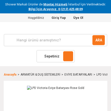
Shower Markalı Ürünler de
Montaj Hizmeti
İstanbul İçin Verilmektedir.
Bilgi İçin Arayınız. 0 (212) 425 48 09
Giriş Yap
Üye Ol
Hoşgeldiniz
ARA
Sepetiniz
Anasayfa
ARMATÜR & DUŞ SİSTEMLERİ
EVİYE BATARYALARI
LPD Victor