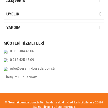
ALIŞVERİŞ
ÜYELİK
YARDIM
MÜŞTERİ HİZMETLERİ
0 850 304 4 506
0 212 425 48 09
info@seramikburada.com.tr
İletişim Bilgilerimiz
©
Seramikburada.com.tr
Tüm hakları saklıdır. Kredi kartı bilgileriniz 256bit
SSL sertifikası ile korunmaktadır.