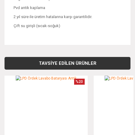
Pvd antik kaplama
2 yıl süre ile üretim hatalarına karşı garantilidir.
Çift su girişli (sıcak-soğuk)
Bu ürünün fiyat bilgisi, resim, ürün açıklamalarında ve diğer
konularda yetersiz gördüğünüz noktaları öneri formunu
Bu ürüne ilk yorumu siz yapın!
kullanarak tarafımıza iletebilirsiniz.
TAVSİYE EDİLEN ÜRÜNLER
Görüş ve önerileriniz için teşekkür ederiz.
Yorum Yaz
%20
Ürün resmi kalitesiz, bozuk veya görüntülenemiyor.
Ürün açıklamasında eksik bilgiler bulunuyor.
Ürün bilgilerinde hatalar bulunuyor.
Ürün fiyatı diğer sitelerden daha pahalı.