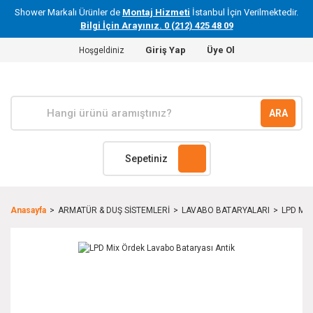
Shower Markalı Ürünler de
Montaj Hizmeti
İstanbul İçin Verilmektedir.
Bilgi İçin Arayınız. 0 (212) 425 48 09
Giriş Yap
Üye Ol
Hoşgeldiniz
ARA
Sepetiniz
Anasayfa
ARMATÜR & DUŞ SİSTEMLERİ
LAVABO BATARYALARI
LPD Mix