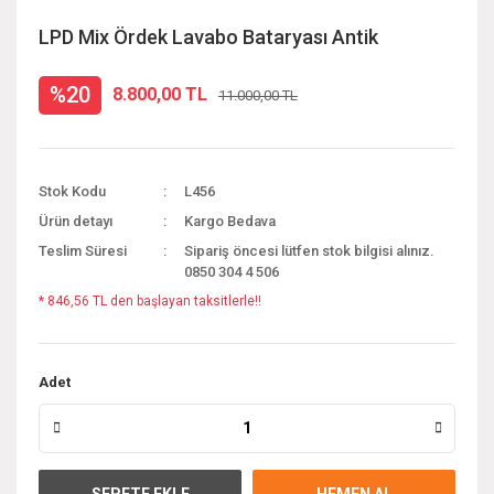
LPD Mix Ördek Lavabo Bataryası Antik
%20
8.800,00 TL
11.000,00 TL
Stok Kodu
L456
Ürün detayı
Kargo Bedava
Teslim Süresi
Sipariş öncesi lütfen stok bilgisi alınız.
0850 304 4 506
* 846,56 TL den başlayan taksitlerle!!
Adet
SEPETE EKLE
HEMEN AL