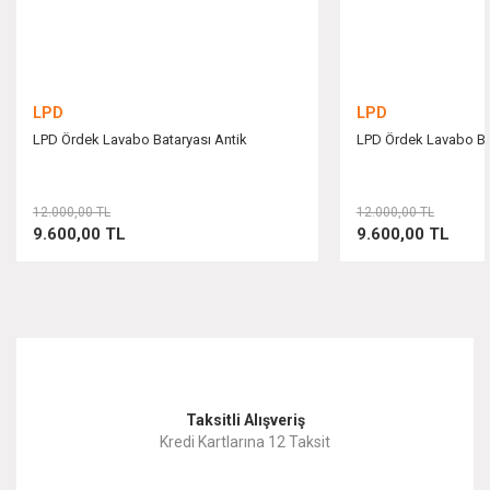
Bu ürüne benzer farklı alternatifler olmalı.
LPD
LPD
LPD Ördek Lavabo Bataryası Antik
LPD Ördek Lavabo Ba
Gönder
12.000,00 TL
12.000,00 TL
9.600,00 TL
9.600,00 TL
Taksitli Alışveriş
Kredi Kartlarına 12 Taksit