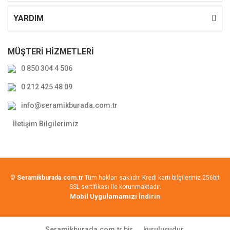
YARDIM
MÜŞTERİ HİZMETLERİ
0 850 304 4 506
0 212 425 48 09
info@seramikburada.com.tr
İletişim Bilgilerimiz
©
Seramikburada.com.tr
Tüm hakları saklıdır. Kredi kartı bilgileriniz 256bit
SSL sertifikası ile korunmaktadır.
Mobil Uygulamamızı İndirin
Seramikburada.com.tr bir
kuruluşudur.