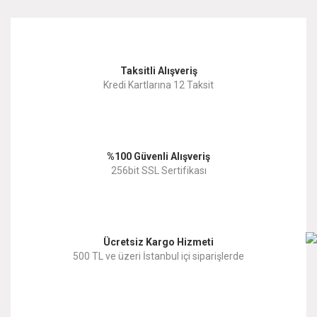
kullanarak tarafımıza iletebilirsiniz.
Görüş ve önerileriniz için teşekkür ederiz.
Yorum Yaz
Taksitli Alışveriş
Ürün resmi kalitesiz, bozuk veya görüntülenemiyor.
Kredi Kartlarına 12 Taksit
Ürün açıklamasında eksik bilgiler bulunuyor.
Ürün bilgilerinde hatalar bulunuyor.
%100 Güvenli Alışveriş
Ürün fiyatı diğer sitelerden daha pahalı.
256bit SSL Sertifikası
Bu ürüne benzer farklı alternatifler olmalı.
Ücretsiz Kargo Hizmeti
500 TL ve üzeri İstanbul içi siparişlerde
Gönder