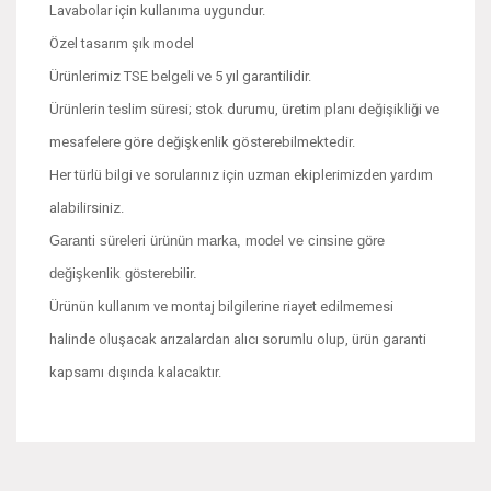
Lavabolar için kullanıma uygundur.
Özel tasarım şık model
Ürünlerimiz TSE belgeli ve 5 yıl garantilidir.
Ürünlerin teslim süresi; stok durumu, üretim planı değişikliği ve
mesafelere göre değişkenlik gösterebilmektedir.
Her türlü bilgi ve sorularınız için uzman ekiplerimizden yardım
alabilirsiniz.
Garanti süreleri ürünün marka, model ve cinsine göre
değişkenlik gösterebilir.
Ürünün kullanım ve montaj bilgilerine riayet edilmemesi
halinde oluşacak arızalardan alıcı sorumlu olup, ürün garanti
kapsamı dışında kalacaktır.
Bu ürünün fiyat bilgisi, resim, ürün açıklamalarında ve diğer
konularda yetersiz gördüğünüz noktaları öneri formunu
Bu ürüne ilk yorumu siz yapın!