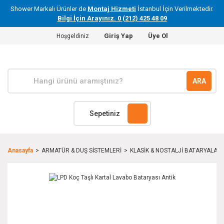
Shower Markalı Ürünler de
Montaj Hizmeti
İstanbul İçin Verilmektedir.
Bilgi İçin Arayınız. 0 (212) 425 48 09
Giriş Yap
Üye Ol
Hoşgeldiniz
ARA
Sepetiniz
Anasayfa
ARMATÜR & DUŞ SİSTEMLERİ
KLASİK & NOSTALJİ BATARYALAR