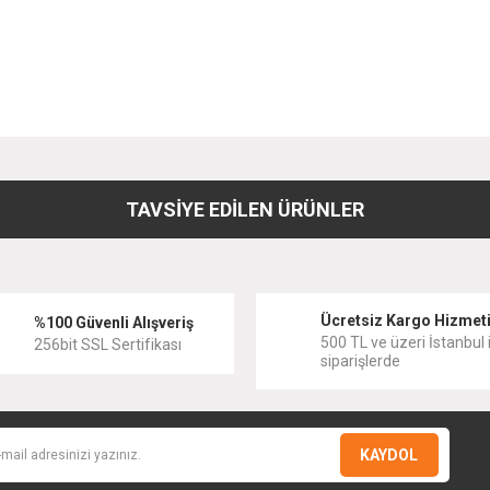
diğer konularda yetersiz gördüğünüz noktaları öneri formunu kullanarak tarafımıza
Bu ürüne ilk yorumu siz yapın!
TAVSİYE EDİLEN ÜRÜNLER
Yorum Yaz
Ücretsiz Kargo Hizmet
%100 Güvenli Alışveriş
500 TL ve üzeri İstanbul i
256bit SSL Sertifikası
siparişlerde
KAYDOL