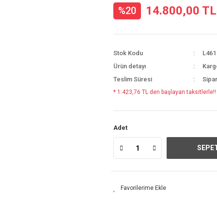
14.800,00 TL
%20
Stok Kodu
L461
Ürün detayı
Karg
Teslim Süresi
Sipar
* 1.423,76 TL den başlayan taksitlerle!!
Adet
SEPET