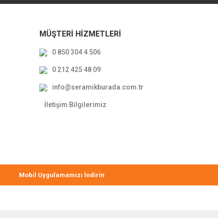
MÜŞTERİ HİZMETLERİ
k Lavabo Bataryası Rose Gold
0 850 304 4 506
0 212 425 48 09
12.000,00 TL
9.600,00 TL
info@seramikburada.com.tr
İletişim Bilgilerimiz
Mobil Uygulamamızı İndirin