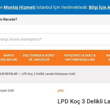
de
Montaj Hizmeti
İstanbul İçin Verilmektedir.
Bilgi İçin 
m Nerede?
BANYO
DUŞ TEKNESİ & KÜVET
YAPIŞTIRICI & DERZ &
B
DOLAPLARI
VE JAKUZİLER
YAPI KİMYASALLARI
İ BATARYALAR
LPD Koç 3 Delikli Lavabo Bataryası Gold
LPD
LPD Koç 3 Delikli L