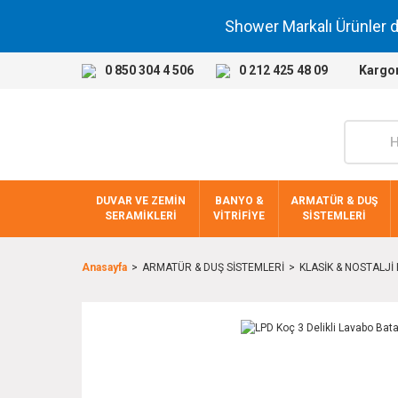
Shower Markalı Ürünler 
0 850 304 4 506
0 212 425 48 09
Kargo
DUVAR VE ZEMİN
BANYO &
ARMATÜR & DUŞ
SERAMİKLERİ
VİTRİFİYE
SİSTEMLERİ
Anasayfa
ARMATÜR & DUŞ SİSTEMLERİ
KLASİK & NOSTALJ