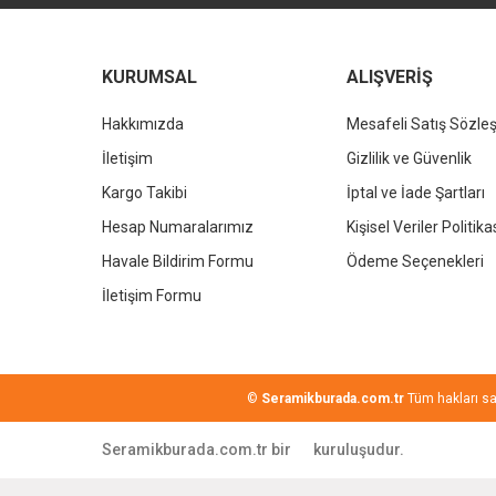
LPD
LPD
LPD Ördek Lavabo Bataryası Antik
LPD Ördek Lavab
KURUMSAL
ALIŞVERİŞ
Hakkımızda
Mesafeli Satış Sözle
12.000,00 TL
12.000,
%20
%20
9.600,00 TL
9.600,
İletişim
Gizlilik ve Güvenlik
Kargo Takibi
İptal ve İade Şartları
Hesap Numaralarımız
Kişisel Veriler Politika
Havale Bildirim Formu
Ödeme Seçenekleri
İletişim Formu
©
Seramikburada.com.tr
Tüm hakları sakl
Seramikburada.com.tr bir
kuruluşudur.