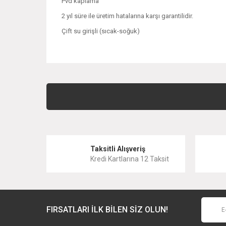
Pvd kaplama
2 yıl süre ile üretim hatalarına karşı garantilidir.
Çift su girişli (sıcak-soğuk)
Bu ürünün fiyat bilgisi, resim, ürün açıklamalarında ve 
Görüş ve önerileriniz için teşekkür ederiz.
Ürün resmi kalitesiz, bozuk veya görüntülenemiyor.
Ürün açıklamasında eksik bilgiler bulunuyor.
Taksitli Alışveriş
Ürün bilgilerinde hatalar bulunuyor.
Kredi Kartlarına 12 Taksit
Ürün fiyatı diğer sitelerden daha pahalı.
Bu ürüne benzer farklı alternatifler olmalı.
FIRSATLARI İLK BİLEN SİZ OLUN!