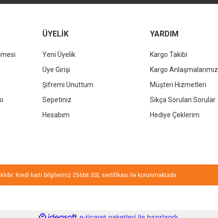
LPD
LPD Ördek Lavabo Bataryası Gold
o Bataryası Siyah
Gönder
ÜYELİK
YARDIM
LPD
LPD Örde
şmesi
Yeni Üyelik
Kargo Takibi
12.000,00 TL
00 TL
%20
9.600,00 TL
00 TL
Üye Girişi
Kargo Anlaşmalarımız
%20
Şifremi Unuttum
Müşteri Hizmetleri
sı
Sepetiniz
Sıkça Sorulan Sorular
Hesabım
Hediye Çeklerim
ıdır. Kredi kartı bilgileriniz 256bit SSL sertifikası ile korunmaktadır.
ile
ideasoft
e-