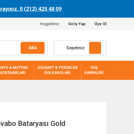
Arayınız. 0 (212) 425 48 09
Giriş Yap
Üye Ol
Hoşgeldiniz
ARA
Sepetiniz
ANYO & MUTFAK
AQUANIT & PORSELEN
DUŞ
AKSESUARLARI
DUŞ KAROLARI
KABİNLERİ
avabo Bataryası Gold