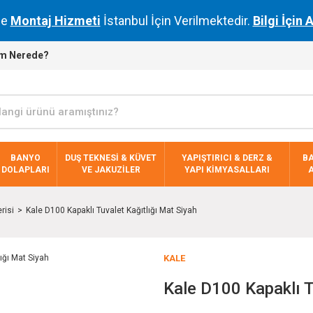
de
Montaj Hizmeti
İstanbul İçin Verilmektedir.
Bilgi İçin 
m Nerede?
BANYO
DUŞ TEKNESİ & KÜVET
YAPIŞTIRICI & DERZ &
B
DOLAPLARI
VE JAKUZİLER
YAPI KİMYASALLARI
risi
Kale D100 Kapaklı Tuvalet Kağıtlığı Mat Siyah
KALE
Kale D100 Kapaklı T