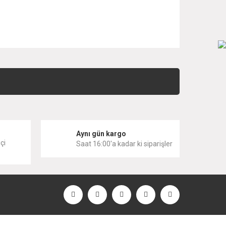
 iletebilirsiniz.
i
Aynı gün kargo
çi
Saat 16:00'a kadar ki siparişler
KALE
Kale D300 Tuvalet Kağıtlığı