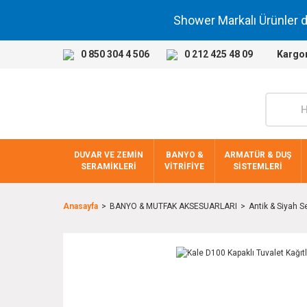
Shower Markalı Ürünler 
0 850 304 4 506
0 212 425 48 09
Kargo
DUVAR VE ZEMİN
BANYO &
ARMATÜR & DUŞ
SERAMİKLERİ
VİTRİFİYE
SİSTEMLERİ
Anasayfa
BANYO & MUTFAK AKSESUARLARI
Antik & Siyah Se