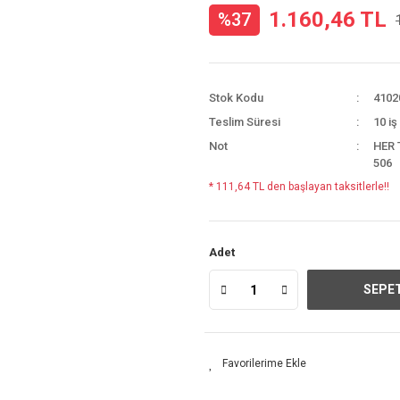
1.160,46 TL
%37
Stok Kodu
4102
Teslim Süresi
10 iş
Not
HER 
506
* 111,64 TL den başlayan taksitlerle!!
Adet
SEPET