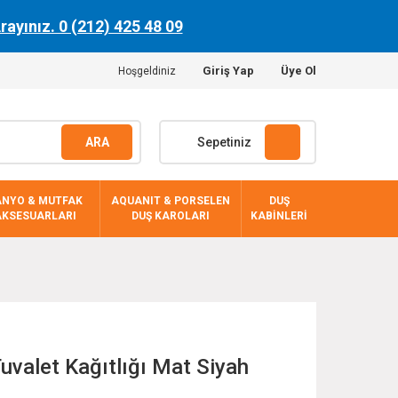
Arayınız. 0 (212) 425 48 09
Giriş Yap
Üye Ol
Hoşgeldiniz
ARA
Sepetiniz
ANYO & MUTFAK
AQUANIT & PORSELEN
DUŞ
AKSESUARLARI
DUŞ KAROLARI
KABİNLERİ
uvalet Kağıtlığı Mat Siyah