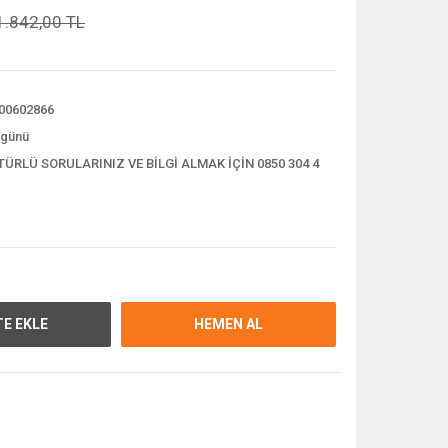
1.842,00 TL
00602866
 günü
TÜRLÜ SORULARINIZ VE BİLGİ ALMAK İÇİN 0850 304 4
E EKLE
HEMEN AL