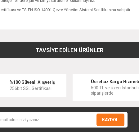
i bileşenler, deterjan ve kimyasal ürünler kullanmayınız.
rtifikası ve TS-EN ISO 14001 Çevre Yönetim Sistemi Sertifikasına sahiptir.
diğer konularda yetersiz gördüğünüz noktaları öneri formunu kullanarak tarafımıza
Bu ürüne ilk yorumu siz yapın!
TAVSİYE EDİLEN ÜRÜNLER
Yorum Yaz
Ücretsiz Kargo Hizmet
%100 Güvenli Alışveriş
500 TL ve üzeri İstanbul i
256bit SSL Sertifikası
siparişlerde
KAYDOL
KALE
KALE
Kale D300 Sabunluk
Kale D300 Etajer