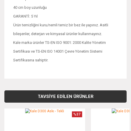
40 cm boy uzunluğu
GARANTİ: 5 Yıl
Ürün temizliğini kuru/nemli temiz bir bez ile yapınız. Asitli
bileşenler, deterjan ve kimyasal ürünler kullanmayınız.
Kale marka ürünler TS-EN ISO 9001: 2000 Kalite Yönetim
Sertifikası ve TS-EN ISO 14001 Çevre Yönetim Sistemi
Sertifikasına sahiptir.
Bu ürünün fiyat bilgisi, resim, ürün açıklamalarında ve diğer
konularda yetersiz gördüğünüz noktaları öneri formunu
Bu ürüne ilk yorumu siz yapın!
kullanarak tarafımıza iletebilirsiniz.
TAVSİYE EDİLEN ÜRÜNLER
Görüş ve önerileriniz için teşekkür ederiz.
Yorum Yaz
%37
Ürün resmi kalitesiz, bozuk veya görüntülenemiyor.