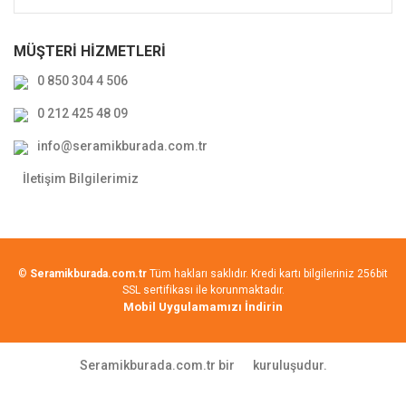
MÜŞTERİ HİZMETLERİ
0 850 304 4 506
0 212 425 48 09
info@seramikburada.com.tr
İletişim Bilgilerimiz
©
Seramikburada.com.tr
Tüm hakları saklıdır. Kredi kartı bilgileriniz 256bit
SSL sertifikası ile korunmaktadır.
Mobil Uygulamamızı İndirin
Seramikburada.com.tr bir
kuruluşudur.