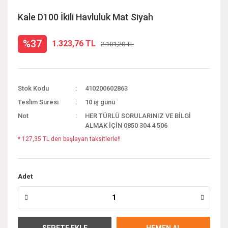
Kale D100 İkili Havluluk Mat Siyah
%37
1.323,76 TL
2.101,20 TL
Stok Kodu
410200602863
Teslim Süresi
10 iş günü
Not
HER TÜRLÜ SORULARINIZ VE BİLGİ
ALMAK İÇİN 0850 304 4 506
* 127,35 TL den başlayan taksitlerle!!
Adet
SEPETE EKLE
HEMEN AL