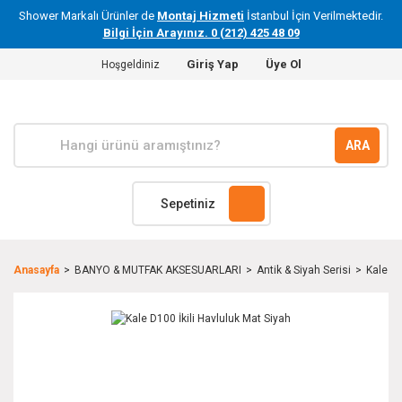
Shower Markalı Ürünler de
Montaj Hizmeti
İstanbul İçin Verilmektedir.
Bilgi İçin Arayınız. 0 (212) 425 48 09
Giriş Yap
Üye Ol
Hoşgeldiniz
ARA
Sepetiniz
Anasayfa
BANYO & MUTFAK AKSESUARLARI
Antik & Siyah Serisi
Kale D1