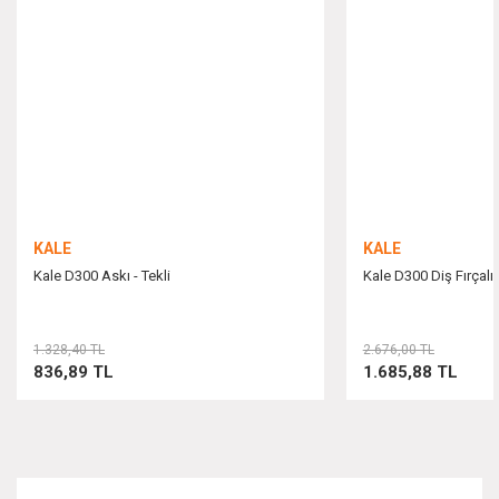
Ürün açıklamasında eksik bilgiler bulunuyor.
Ürün bilgilerinde hatalar bulunuyor.
Ürün fiyatı diğer sitelerden daha pahalı.
Bu ürüne benzer farklı alternatifler olmalı.
KALE
KALE
Kale D300 Askı - Tekli
Kale D300 Diş Fırçalı
Gönder
1.328,40 TL
2.676,00 TL
836,89 TL
1.685,88 TL