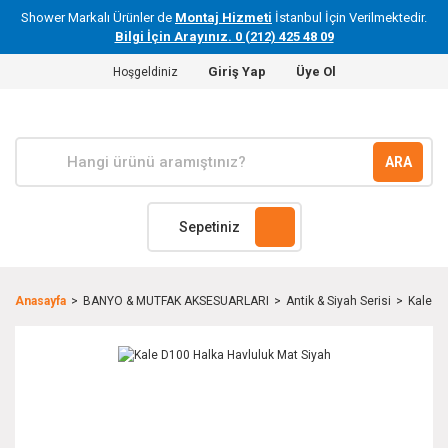
Shower Markalı Ürünler de
Montaj Hizmeti
İstanbul İçin Verilmektedir.
Bilgi İçin Arayınız. 0 (212) 425 48 09
Giriş Yap
Üye Ol
Hoşgeldiniz
ARA
Sepetiniz
Anasayfa
BANYO & MUTFAK AKSESUARLARI
Antik & Siyah Serisi
Kale D