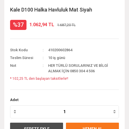
Kale D100 Halka Havluluk Mat Siyah
%37
1.062,94 TL
1.687,20 TL
Stok Kodu
410200602864
Teslim Süresi
10 iş günü
Not
HER TÜRLÜ SORULARINIZ VE BİLGİ
ALMAK İÇİN 0850 304 4 506
* 102,25 TL den başlayan taksitlerle!!
Adet
SEPETE EKLE
HEMEN AL