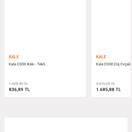
Ürün bilgilerinde hatalar bulunuyor.
Ürün fiyatı diğer sitelerden daha pahalı.
Bu ürüne benzer farklı alternatifler olmalı.
KALE
KALE
Kale D300 Askı - Tekli
Kale D300 Diş Fırçalı
Gönder
1.328,40 TL
2.676,00 TL
836,89 TL
1.685,88 TL