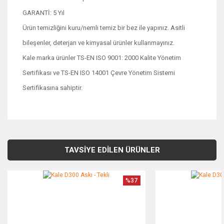
GARANTİ: 5 Yıl
Ürün temizliğini kuru/nemli temiz bir bez ile yapınız. Asitli
bileşenler, deterjan ve kimyasal ürünler kullanmayınız.
Kale marka ürünler TS-EN ISO 9001: 2000 Kalite Yönetim
Sertifikası ve TS-EN ISO 14001 Çevre Yönetim Sistemi
Sertifikasına sahiptir.
Bu ürünün fiyat bilgisi, resim, ürün açıklamalarında ve diğer
konularda yetersiz gördüğünüz noktaları öneri formunu
Bu ürüne ilk yorumu siz yapın!
kullanarak tarafımıza iletebilirsiniz.
TAVSİYE EDİLEN ÜRÜNLER
Görüş ve önerileriniz için teşekkür ederiz.
Yorum Yaz
%37
Ürün resmi kalitesiz, bozuk veya görüntülenemiyor.
Ürün açıklamasında eksik bilgiler bulunuyor.