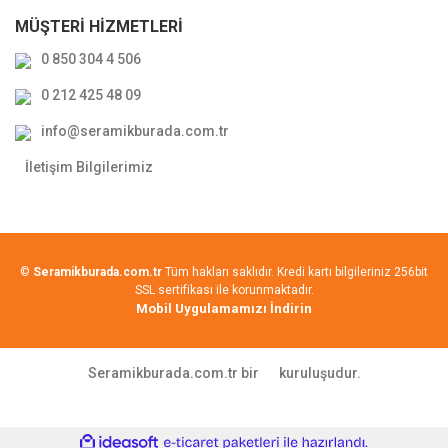
MÜŞTERİ HİZMETLERİ
0 850 304 4 506
0 212 425 48 09
info@seramikburada.com.tr
İletişim Bilgilerimiz
©
Seramikburada.com.tr
Tüm hakları saklıdır. Kredi kartı bilgileriniz 256bit
SSL sertifikası ile korunmaktadır.
Mobil Uygulamamızı İndirin
Seramikburada.com.tr bir
kuruluşudur.
ile
ideasoft
e-