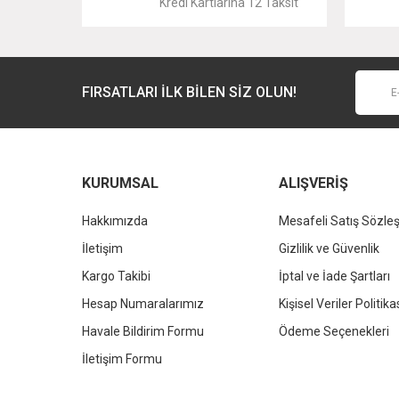
Kredi Kartlarına 12 Taksit
Ürün fiyatı diğer sitelerden daha pahalı.
Bu ürüne benzer farklı alternatifler olmalı.
FIRSATLARI İLK BİLEN SİZ OLUN!
KALE
KALE
Kale D300 Askı - Tekli
Kale D300 Diş Fırçalık
1.328,40 TL
2.676,00 TL
%37
%37
836,89 TL
1.685,88 TL
KURUMSAL
ALIŞVERİŞ
Hakkımızda
Mesafeli Satış Sözle
İletişim
Gizlilik ve Güvenlik
Kargo Takibi
İptal ve İade Şartları
Hesap Numaralarımız
Kişisel Veriler Politika
Havale Bildirim Formu
Ödeme Seçenekleri
İletişim Formu