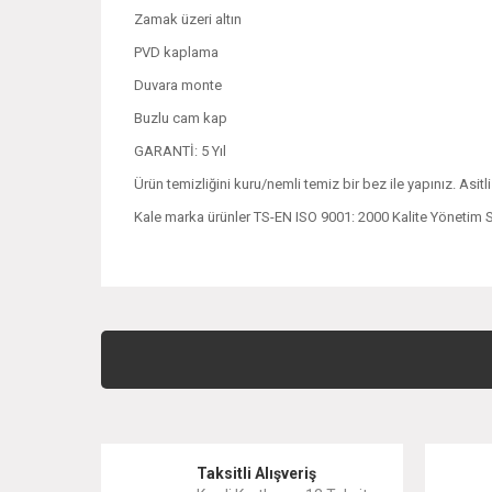
Zamak üzeri altın
PVD kaplama
Duvara monte
Buzlu cam kap
GARANTİ: 5 Yıl
Ürün temizliğini kuru/nemli temiz bir bez ile yapınız. Asitl
Kale marka ürünler TS-EN ISO 9001: 2000 Kalite Yönetim Se
Bu ürünün fiyat bilgisi, resim, ürün açıklamalarında ve 
Görüş ve önerileriniz için teşekkür ederiz.
Ürün resmi kalitesiz, bozuk veya görüntülenemiyor.
Ürün açıklamasında eksik bilgiler bulunuyor.
Taksitli Alışveriş
Ürün bilgilerinde hatalar bulunuyor.