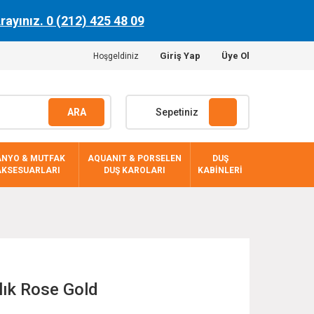
Arayınız. 0 (212) 425 48 09
Giriş Yap
Üye Ol
Hoşgeldiniz
ARA
Sepetiniz
ANYO & MUTFAK
AQUANIT & PORSELEN
DUŞ
AKSESUARLARI
DUŞ KAROLARI
KABİNLERİ
lık Rose Gold