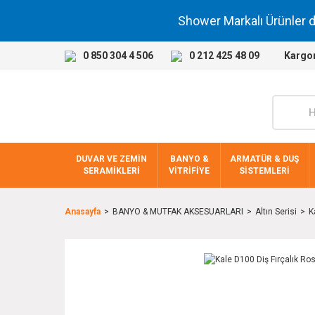
Shower Markalı Ürünler 
0 850 304 4 506
0 212 425 48 09
Kargo
DUVAR VE ZEMİN
BANYO &
ARMATÜR & DUŞ
SERAMİKLERİ
VİTRİFİYE
SİSTEMLERİ
Anasayfa
BANYO & MUTFAK AKSESUARLARI
Altın Serisi
K