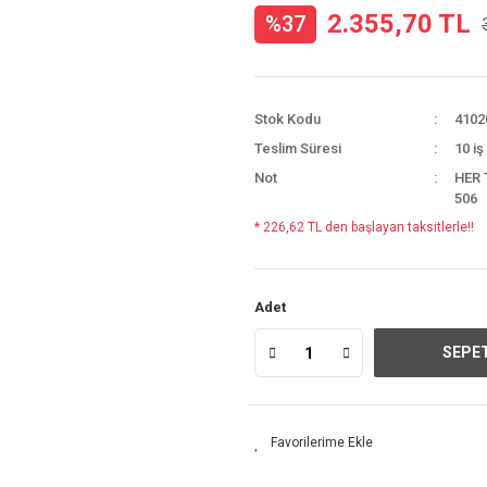
2.355,70 TL
%37
Stok Kodu
4102
Teslim Süresi
10 iş
Not
HER 
506
* 226,62 TL den başlayan taksitlerle!!
Adet
SEPET