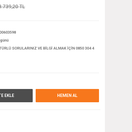
3.739,20 TL
00603598
 günü
TÜRLÜ SORULARINIZ VE BİLGİ ALMAK İÇİN 0850 304 4
E EKLE
HEMEN AL