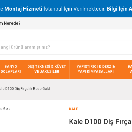
de
Montaj Hizmeti
İstanbul İçin Verilmektedir.
Bilgi İçin 
m Nerede?
BANYO
DUŞ TEKNESİ & KÜVET
YAPIŞTIRICI & DERZ &
B
DOLAPLARI
VE JAKUZİLER
YAPI KİMYASALLARI
ale D100 Diş Fırçalık Rose Gold
KALE
Kale D100 Diş Fırça