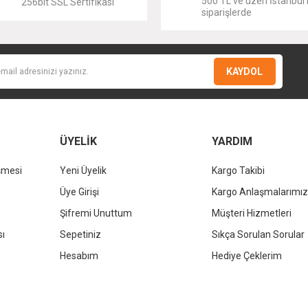
500 TL ve üzeri İstanbul i
256bit SSL Sertifikası
siparişlerde
KAYDOL
KALE
KALE
Kale D300 Sabunluk
Kale D300 Etajer
KALE
2.781,60 TL
6.427,20 TL
%37
%37
Kale D300 Uzu
1.752,41 TL
4.049,14 TL
Gönder
ÜYELİK
YARDIM
4.975,
şmesi
Yeni Üyelik
Kargo Takibi
%37
3.134
Üye Girişi
Kargo Anlaşmalarımız
Şifremi Unuttum
Müşteri Hizmetleri
sı
Sepetiniz
Sıkça Sorulan Sorular
Hesabım
Hediye Çeklerim