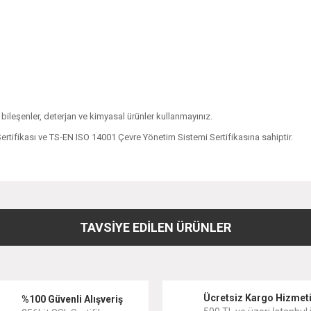
i bileşenler, deterjan ve kimyasal ürünler kullanmayınız.
rtifikası ve TS-EN ISO 14001 Çevre Yönetim Sistemi Sertifikasına sahiptir.
diğer konularda yetersiz gördüğünüz noktaları öneri formunu kullanarak tarafımıza
Bu ürüne ilk yorumu siz yapın!
TAVSİYE EDİLEN ÜRÜNLER
Yorum Yaz
Ücretsiz Kargo Hizmet
%100 Güvenli Alışveriş