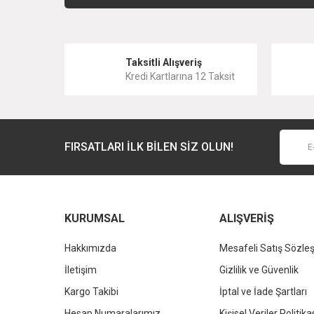
Ürün resmi kalitesiz, bozuk veya görüntülenemiyor.
Ürün açıklamasında eksik bilgiler bulunuyor.
Taksitli Alışveriş
Ürün bilgilerinde hatalar bulunuyor.
Kredi Kartlarına 12 Taksit
Ürün fiyatı diğer sitelerden daha pahalı.
Bu ürüne benzer farklı alternatifler olmalı.
FIRSATLARI İLK BİLEN SİZ OLUN!
KALE
KALE
Kale D300 Askı - Tekli
Kale D300 Diş Fırçalık
1.328,40 TL
2.676,00 TL
%37
%37
836,89 TL
1.685,88 TL
KURUMSAL
ALIŞVERİŞ
Hakkımızda
Mesafeli Satış Sözle
İletişim
Gizlilik ve Güvenlik
Kargo Takibi
İptal ve İade Şartları
Hesap Numaralarımız
Kişisel Veriler Politika