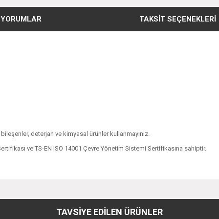
YORUMLAR
TAKSIT SEÇENEKLERI
i bileşenler, deterjan ve kimyasal ürünler kullanmayınız.
rtifikası ve TS-EN ISO 14001 Çevre Yönetim Sistemi Sertifikasına sahiptir.
diğer konularda yetersiz gördüğünüz noktaları öneri formunu kullanarak tarafımıza
Bu ürüne ilk yorumu siz yapın!
TAVSİYE EDİLEN ÜRÜNLER