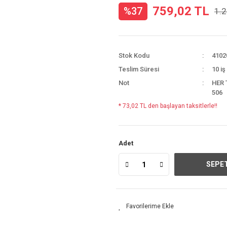
759,02 TL
%37
1.2
Stok Kodu
4102
Teslim Süresi
10 iş
Not
HER 
506
* 73,02 TL den başlayan taksitlerle!!
Adet
SEPET