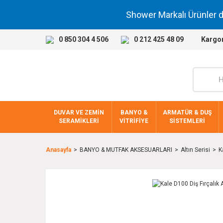
Shower Markalı Ürünler 
0 850 304 4 506
0 212 425 48 09
Kargo
DUVAR VE ZEMİN
BANYO &
ARMATÜR & DUŞ
SERAMİKLERİ
VİTRİFİYE
SİSTEMLERİ
Anasayfa
BANYO & MUTFAK AKSESUARLARI
Altın Serisi
K