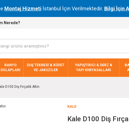
de
Montaj Hizmeti
İstanbul İçin Verilmektedir.
Bilgi İçin 
m Nerede?
BANYO
DUŞ TEKNESİ & KÜVET
YAPIŞTIRICI & DERZ &
B
DOLAPLARI
VE JAKUZİLER
YAPI KİMYASALLARI
ale D100 Diş Fırçalık Altın
KALE
Kale D100 Diş Fırçal