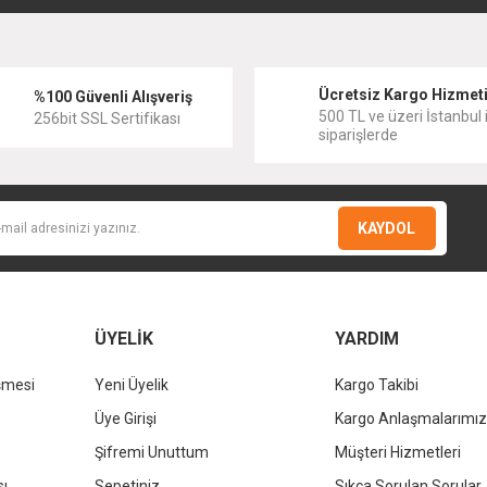
Yorum Yaz
Ücretsiz Kargo Hizmet
%100 Güvenli Alışveriş
500 TL ve üzeri İstanbul i
256bit SSL Sertifikası
siparişlerde
KAYDOL
KALE
KALE
Kale D300 Sabunluk
Kale D300 Etajer
KALE
2.781,60 TL
6.427,20 TL
%37
%37
Kale D300 Uzu
1.752,41 TL
4.049,14 TL
Gönder
ÜYELİK
YARDIM
4.975,
şmesi
Yeni Üyelik
Kargo Takibi
%37
3.134
Üye Girişi
Kargo Anlaşmalarımız
Şifremi Unuttum
Müşteri Hizmetleri
sı
Sepetiniz
Sıkça Sorulan Sorular