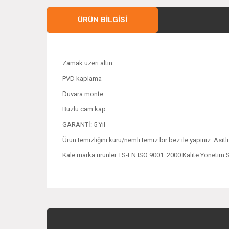
ÜRÜN BILGISI
Zamak üzeri altın
PVD kaplama
Duvara monte
Buzlu cam kap
GARANTİ: 5 Yıl
Ürün temizliğini kuru/nemli temiz bir bez ile yapınız. Asitl
Kale marka ürünler TS-EN ISO 9001: 2000 Kalite Yönetim Se
Bu ürünün fiyat bilgisi, resim, ürün açıklamalarında ve 
Görüş ve önerileriniz için teşekkür ederiz.