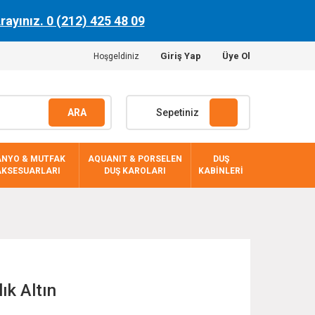
Arayınız. 0 (212) 425 48 09
Giriş Yap
Üye Ol
Hoşgeldiniz
ARA
Sepetiniz
ANYO & MUTFAK
AQUANIT & PORSELEN
DUŞ
AKSESUARLARI
DUŞ KAROLARI
KABİNLERİ
ık Altın