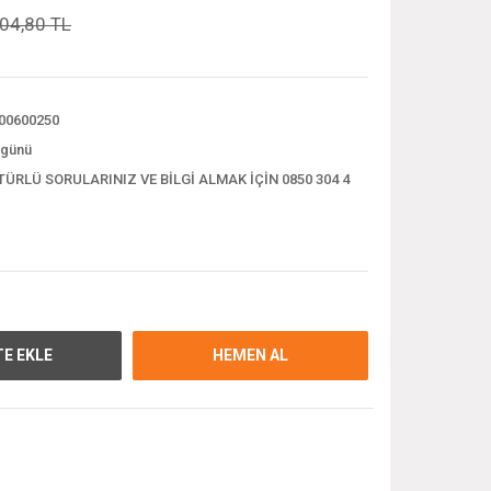
04,80 TL
00600250
 günü
TÜRLÜ SORULARINIZ VE BİLGİ ALMAK İÇİN 0850 304 4
E EKLE
HEMEN AL