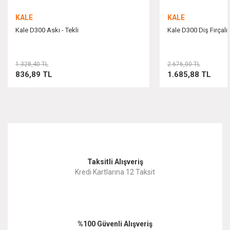
KALE
KALE
Kale D300 Askı - Tekli
Kale D300 Diş Fırçalı
Gönder
1.328,40 TL
2.676,00 TL
836,89 TL
1.685,88 TL
Taksitli Alışveriş
Kredi Kartlarına 12 Taksit
%100 Güvenli Alışveriş