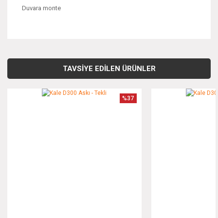
Duvara monte
Bu ürünün fiyat bilgisi, resim, ürün açıklamalarında ve diğer
konularda yetersiz gördüğünüz noktaları öneri formunu
Bu ürüne ilk yorumu siz yapın!
kullanarak tarafımıza iletebilirsiniz.
TAVSİYE EDİLEN ÜRÜNLER
Görüş ve önerileriniz için teşekkür ederiz.
Yorum Yaz
%37
Ürün resmi kalitesiz, bozuk veya görüntülenemiyor.
Ürün açıklamasında eksik bilgiler bulunuyor.
Ürün bilgilerinde hatalar bulunuyor.
Ürün fiyatı diğer sitelerden daha pahalı.
Bu ürüne benzer farklı alternatifler olmalı.