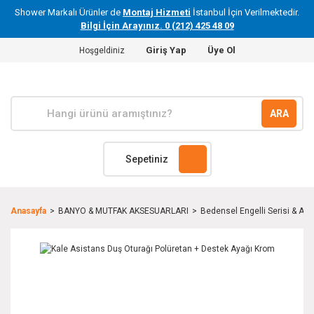
Shower Markalı Ürünler de
Montaj Hizmeti
İstanbul İçin Verilmektedir.
Bilgi İçin Arayınız. 0 (212) 425 48 09
Giriş Yap
Üye Ol
Hoşgeldiniz
ARA
Sepetiniz
Anasayfa
BANYO & MUTFAK AKSESUARLARI
Bedensel Engelli Serisi & Ayn