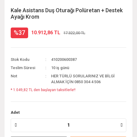
Kale Asistans Duş Oturağı Polüretan + Destek
Ayağı Krom
%37
10.912,86 TL
17.322,00 TL
Stok Kodu
410200600387
Teslim Süresi
10 iş günü
Not
HER TÜRLÜ SORULARINIZ VE BİLGİ
ALMAK İÇİN 0850 304 4 506
* 1.049,82 TL den başlayan taksitlerle!!
Adet