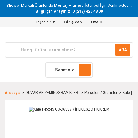
Shower Markalı Ürünler de
Montaj Hizmeti
İstanbul İçin Verilmektedir.
Bilgi İçin Arayınız. 0 (212) 425 48 09
Giriş Yap
Üye Ol
Hoşgeldiniz
ARA
Sepetiniz
Anasayfa
DUVAR VE ZEMİN SERAMİKLERİ
Porselen / Granitler
Kale | 4