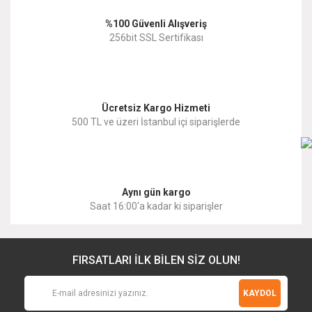
%100 Güvenli Alışveriş
Ürün fiyatı diğer sitelerden daha pahalı.
256bit SSL Sertifikası
Bu ürüne benzer farklı alternatifler olmalı.
Ücretsiz Kargo Hizmeti
500 TL ve üzeri İstanbul içi siparişlerde
Gönder
Aynı gün kargo
Saat 16:00'a kadar ki siparişler
FIRSATLARI İLK BİLEN SİZ OLUN!
KAYDOL