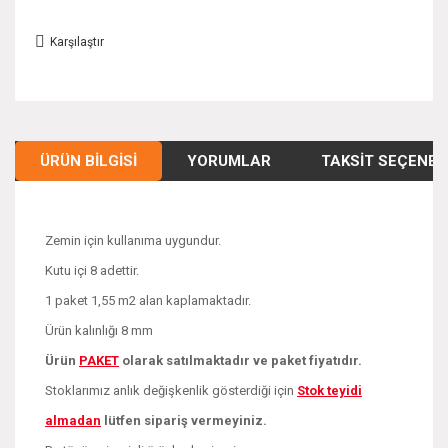
Karşılaştır
ÜRÜN BILGISI
YORUMLAR
TAKSIT SEÇENEK
Zemin için kullanıma uygundur.
Kutu içi 8 adettir.
1 paket 1,55 m2 alan kaplamaktadır.
Ürün kalınlığı 8 mm
Ürün
PAKE
T
olarak satılmaktadır ve paket fiyatıdır.
Stoklarımız anlık değişkenlik gösterdiği için
Stok teyidi
almadan
lütfen sipariş vermeyiniz.