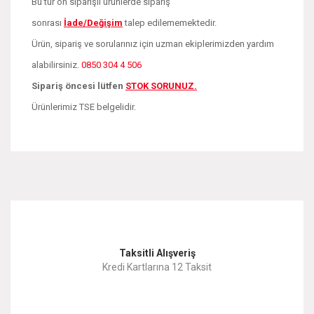
Bu tür ön siparişli ürünlerde sipariş
sonrası
İade/Değişim
talep edilememektedir.
Ürün, sipariş ve sorularınız için uzman ekiplerimizden yardım
alabilirsiniz.
0850 304 4 506
Sipariş öncesi lütfen
STOK SORUNUZ.
Ürünlerimiz TSE belgelidir.
Bu ürünün fiyat bilgisi, resim, ürün açıklamalarında ve diğer
konularda yetersiz gördüğünüz noktaları öneri formunu
Bu ürüne ilk yorumu siz yapın!
kullanarak tarafımıza iletebilirsiniz.
Görüş ve önerileriniz için teşekkür ederiz.
Yorum Yaz
Taksitli Alışveriş
Ürün resmi kalitesiz, bozuk veya görüntülenemiyor.
Kredi Kartlarına 12 Taksit
Ürün açıklamasında eksik bilgiler bulunuyor.
Ürün bilgilerinde hatalar bulunuyor.