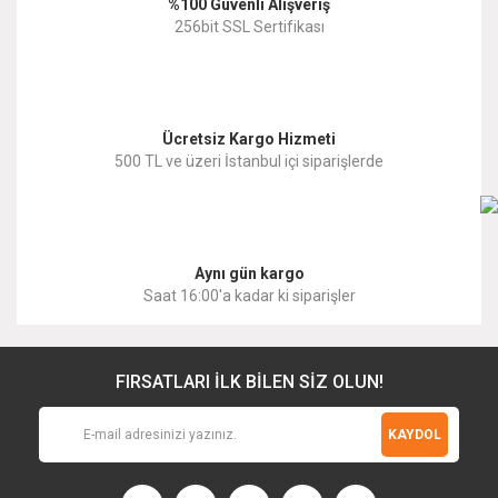
%100 Güvenli Alışveriş
Ürün fiyatı diğer sitelerden daha pahalı.
256bit SSL Sertifikası
Bu ürüne benzer farklı alternatifler olmalı.
Ücretsiz Kargo Hizmeti
500 TL ve üzeri İstanbul içi siparişlerde
Gönder
Aynı gün kargo
Saat 16:00'a kadar ki siparişler
FIRSATLARI İLK BİLEN SİZ OLUN!
KAYDOL