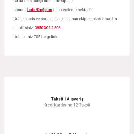
Bu tür ön siparişli ürünlerde sipariş
sonrası
İade/Değişim
talep edilememektedir.
Ürün, sipariş ve sorularınız için uzman ekiplerimizden yardım
alabilirsiniz.
0850 304 4 506
Ürünlerimiz TSE belgelidir.
Bu ürünün fiyat bilgisi, resim, ürün açıklamalarında ve diğer
konularda yetersiz gördüğünüz noktaları öneri formunu
Bu ürüne ilk yorumu siz yapın!
kullanarak tarafımıza iletebilirsiniz.
Görüş ve önerileriniz için teşekkür ederiz.
Yorum Yaz
Taksitli Alışveriş
Ürün resmi kalitesiz, bozuk veya görüntülenemiyor.
Kredi Kartlarına 12 Taksit
Ürün açıklamasında eksik bilgiler bulunuyor.
Ürün bilgilerinde hatalar bulunuyor.