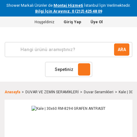
Shower Markalı Ürünler de
Montaj Hizmeti
İstanbul İçin Verilmektedir.
Bilgi İçin Arayınız. 0 (212) 425 48 09
Giriş Yap
Üye Ol
Hoşgeldiniz
ARA
Sepetiniz
Anasayfa
DUVAR VE ZEMİN SERAMİKLERİ
Duvar Seramikleri
Kale | 30