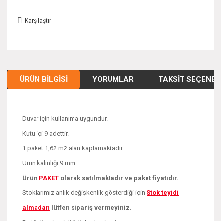
Karşılaştır
ÜRÜN BILGISI
YORUMLAR
TAKSIT SEÇENEK
Duvar için kullanıma uygundur.
Kutu içi 9 adettir.
1 paket 1,62 m2 alan kaplamaktadır.
Ürün kalınlığı 9 mm
Ürün
PAKE
T
olarak satılmaktadır ve paket fiyatıdır.
Stoklarımız anlık değişkenlik gösterdiği için
Stok teyidi
almadan
lütfen sipariş vermeyiniz.