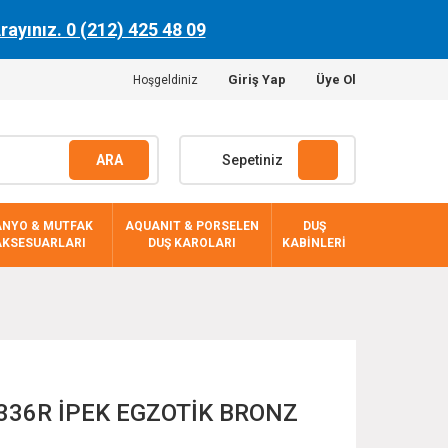
Arayınız. 0 (212) 425 48 09
Giriş Yap
Üye Ol
Hoşgeldiniz
ARA
Sepetiniz
ANYO & MUTFAK
AQUANIT & PORSELEN
DUŞ
AKSESUARLARI
DUŞ KAROLARI
KABİNLERİ
8336R İPEK EGZOTİK BRONZ