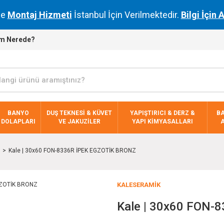
de
Montaj Hizmeti
İstanbul İçin Verilmektedir.
Bilgi İçin 
m Nerede?
BANYO
DUŞ TEKNESİ & KÜVET
YAPIŞTIRICI & DERZ &
B
DOLAPLARI
VE JAKUZİLER
YAPI KİMYASALLARI
Kale | 30x60 FON-8336R İPEK EGZOTİK BRONZ
KALESERAMİK
Kale | 30x60 FON-