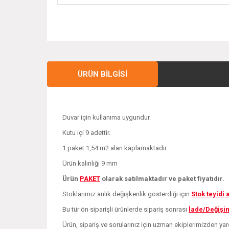
ÜRÜN BILGISI
Duvar için kullanıma uygundur.
Kutu içi 9 adettir.
1 paket 1,54 m2 alan kaplamaktadır.
Ürün kalınlığı 9 mm
Ürün
PAKE
T
olarak satılmaktadır ve paket fiyatıdır.
Stoklarımız anlık değişkenlik gösterdiği için
Stok teyidi
Bu tür ön siparişli ürünlerde sipariş sonrası
İade/Değişi
Ürün, sipariş ve sorularınız için uzman ekiplerimizden yar