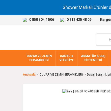
Shower Markalı Ürünler 
0 850 304 4 506
0 212 425 48 09
Kargo
DUVAR VE ZEMİN
BANYO &
ARMATÜR & DUŞ
SERAMİKLERİ
VİTRİFİYE
SİSTEMLERİ
Anasayfa
DUVAR VE ZEMİN SERAMİKLERİ
Duvar Seramikleri