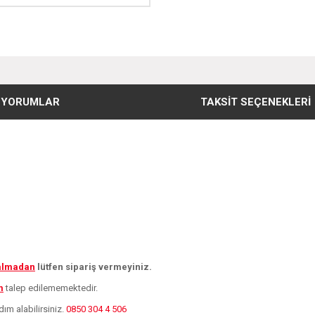
YORUMLAR
TAKSIT SEÇENEKLERI
 almadan
lütfen sipariş vermeyiniz.
m
talep edilememektedir.
dım alabilirsiniz.
0850 304 4 506