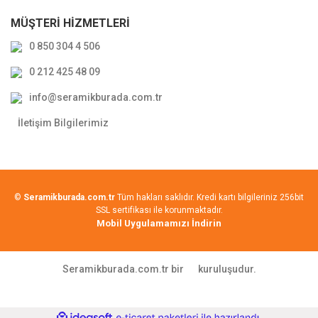
MÜŞTERİ HİZMETLERİ
0 850 304 4 506
0 212 425 48 09
info@seramikburada.com.tr
İletişim Bilgilerimiz
©
Seramikburada.com.tr
Tüm hakları saklıdır. Kredi kartı bilgileriniz 256bit
SSL sertifikası ile korunmaktadır.
Mobil Uygulamamızı İndirin
Seramikburada.com.tr bir
kuruluşudur.
ile
ideasoft
e-