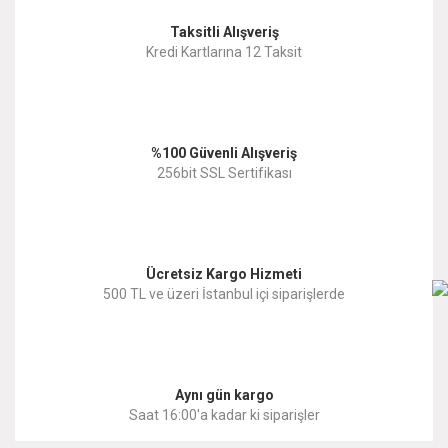
Taksitli Alışveriş
Ürün resmi kalitesiz, bozuk veya görüntülenemiyor.
Kredi Kartlarına 12 Taksit
Ürün açıklamasında eksik bilgiler bulunuyor.
Ürün bilgilerinde hatalar bulunuyor.
%100 Güvenli Alışveriş
Ürün fiyatı diğer sitelerden daha pahalı.
256bit SSL Sertifikası
Bu ürüne benzer farklı alternatifler olmalı.
Ücretsiz Kargo Hizmeti
500 TL ve üzeri İstanbul içi siparişlerde
Gönder
Aynı gün kargo
Saat 16:00'a kadar ki siparişler