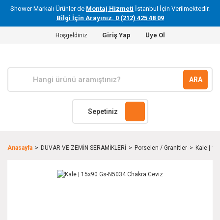
Shower Markalı Ürünler de
Montaj Hizmeti
İstanbul İçin Verilmektedir.
Bilgi İçin Arayınız. 0 (212) 425 48 09
Giriş Yap
Üye Ol
Hoşgeldiniz
ARA
Sepetiniz
Anasayfa
DUVAR VE ZEMİN SERAMİKLERİ
Porselen / Granitler
Kale | 1