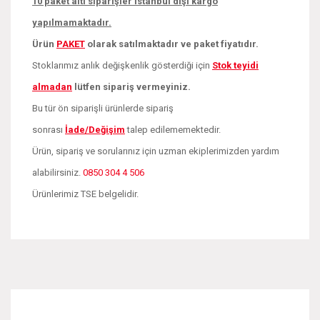
10 paket altı siparişler İstanbul dışı kargo
yapılmamaktadır.
Ürün
PAKE
T
olarak satılmaktadır ve paket fiyatıdır.
Stoklarımız anlık değişkenlik gösterdiği için
Stok teyidi
almadan
lütfen sipariş vermeyiniz.
Bu tür ön siparişli ürünlerde sipariş
sonrası
İade/Değişim
talep edilememektedir.
Ürün, sipariş ve sorularınız için uzman ekiplerimizden yardım
alabilirsiniz.
0850 304 4 506
Ürünlerimiz TSE belgelidir.
Bu ürünün fiyat bilgisi, resim, ürün açıklamalarında ve diğer
konularda yetersiz gördüğünüz noktaları öneri formunu
Bu ürüne ilk yorumu siz yapın!
kullanarak tarafımıza iletebilirsiniz.
Görüş ve önerileriniz için teşekkür ederiz.
Yorum Yaz