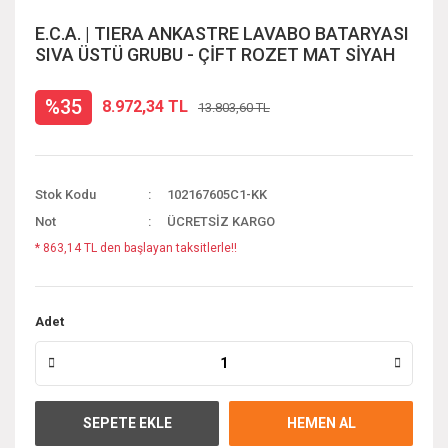
E.C.A. | TIERA ANKASTRE LAVABO BATARYASI
SIVA ÜSTÜ GRUBU - ÇİFT ROZET MAT SİYAH
%35
8.972,34 TL
13.803,60 TL
Stok Kodu
102167605C1-KK
Not
ÜCRETSİZ KARGO
* 863,14 TL den başlayan taksitlerle!!
Adet
SEPETE EKLE
HEMEN AL