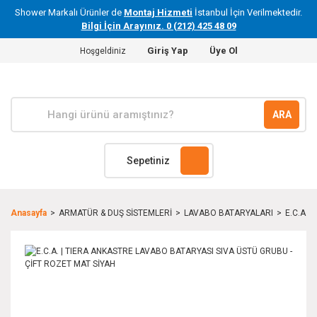
Shower Markalı Ürünler de
Montaj Hizmeti
İstanbul İçin Verilmektedir.
Bilgi İçin Arayınız. 0 (212) 425 48 09
Giriş Yap
Üye Ol
Hoşgeldiniz
ARA
Sepetiniz
Anasayfa
ARMATÜR & DUŞ SİSTEMLERİ
LAVABO BATARYALARI
E.C.A. 