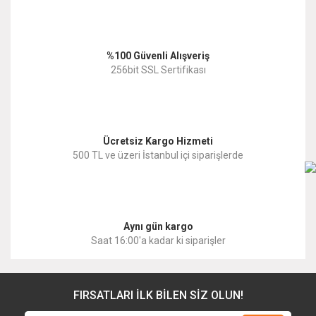
Ürün açıklamasında eksik bilgiler bulunuyor.
Ürün bilgilerinde hatalar bulunuyor.
%100 Güvenli Alışveriş
Ürün fiyatı diğer sitelerden daha pahalı.
256bit SSL Sertifikası
Bu ürüne benzer farklı alternatifler olmalı.
Ücretsiz Kargo Hizmeti
500 TL ve üzeri İstanbul içi siparişlerde
Gönder
Aynı gün kargo
Saat 16:00'a kadar ki siparişler
FIRSATLARI İLK BİLEN SİZ OLUN!