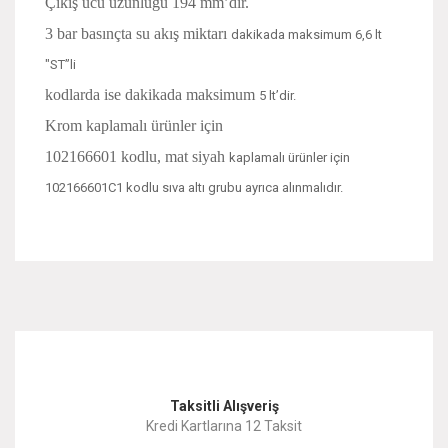
Çıkış ucu uzunluğu 194 mm’dir.
3 bar basınçta su akış miktarı
dakikada maksimum 6,6 lt
"ST”li
kodlarda ise dakikada maksimum
5 lt’dir.
Krom kaplamalı ürünler için
102166601 kodlu, mat siyah
kaplamalı ürünler için
102166601C1 kodlu sıva altı grubu ayrıca alınmalıdır.
Bu ürünün fiyat bilgisi, resim, ürün açıklamalarında ve diğer
konularda yetersiz gördüğünüz noktaları öneri formunu
Bu ürüne ilk yorumu siz yapın!
kullanarak tarafımıza iletebilirsiniz.
Görüş ve önerileriniz için teşekkür ederiz.
Yorum Yaz
Taksitli Alışveriş
Ürün resmi kalitesiz, bozuk veya görüntülenemiyor.
Kredi Kartlarına 12 Taksit