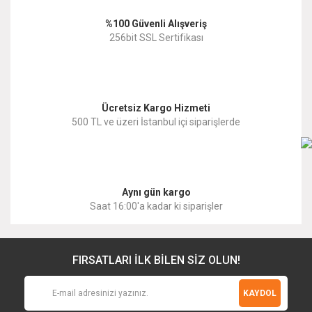
%100 Güvenli Alışveriş
Ürün fiyatı diğer sitelerden daha pahalı.
256bit SSL Sertifikası
Bu ürüne benzer farklı alternatifler olmalı.
Ücretsiz Kargo Hizmeti
500 TL ve üzeri İstanbul içi siparişlerde
Gönder
Aynı gün kargo
Saat 16:00'a kadar ki siparişler
FIRSATLARI İLK BİLEN SİZ OLUN!
KAYDOL