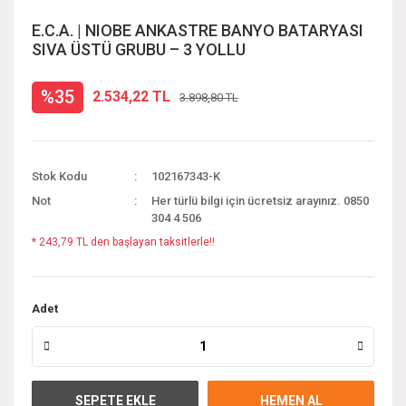
E.C.A. | NIOBE ANKASTRE BANYO BATARYASI
SIVA ÜSTÜ GRUBU – 3 YOLLU
%35
2.534,22 TL
3.898,80 TL
Stok Kodu
102167343-K
Not
Her türlü bilgi için ücretsiz arayınız. 0850
304 4 506
* 243,79 TL den başlayan taksitlerle!!
Adet
SEPETE EKLE
HEMEN AL