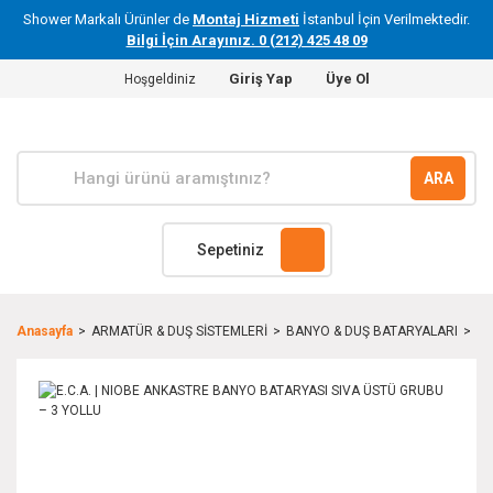
Shower Markalı Ürünler de
Montaj Hizmeti
İstanbul İçin Verilmektedir.
Bilgi İçin Arayınız. 0 (212) 425 48 09
Giriş Yap
Üye Ol
Hoşgeldiniz
ARA
Sepetiniz
Anasayfa
ARMATÜR & DUŞ SİSTEMLERİ
BANYO & DUŞ BATARYALARI
E.