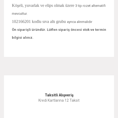
Köşeli, yuvarlak ve elips olmak üzere
3 tip rozet alternatifi
mevcuttur.
102166201 kodlu sıva altı grubu
ayrıca alınmalıdır
Ön siparişli üründür. Lütfen sipariş öncesi stok ve termin
bilgisi alınız.
Bu ürünün fiyat bilgisi, resim, ürün açıklamalarında ve diğer
konularda yetersiz gördüğünüz noktaları öneri formunu
Bu ürüne ilk yorumu siz yapın!
kullanarak tarafımıza iletebilirsiniz.
Görüş ve önerileriniz için teşekkür ederiz.
Yorum Yaz
Taksitli Alışveriş
Ürün resmi kalitesiz, bozuk veya görüntülenemiyor.
Kredi Kartlarına 12 Taksit
Ürün açıklamasında eksik bilgiler bulunuyor.
Ürün bilgilerinde hatalar bulunuyor.