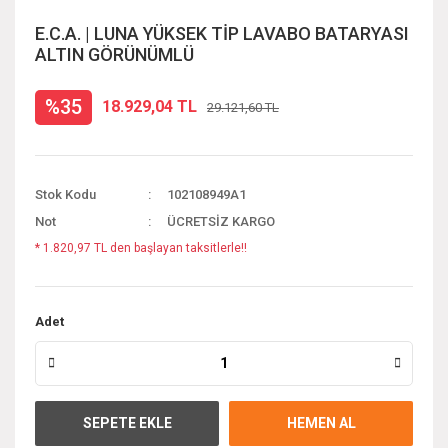
E.C.A. | LUNA YÜKSEK TİP LAVABO BATARYASI
ALTIN GÖRÜNÜMLÜ
%35
18.929,04 TL
29.121,60 TL
Stok Kodu
102108949A1
Not
ÜCRETSİZ KARGO
* 1.820,97 TL den başlayan taksitlerle!!
Adet
SEPETE EKLE
HEMEN AL