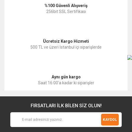
%100 Güvenli Alışveriş
Ürün fiyatı diğer sitelerden daha pahalı.
256bit SSL Sertifikası
Bu ürüne benzer farklı alternatifler olmalı.
Ücretsiz Kargo Hizmeti
500 TL ve üzeri İstanbul içi siparişlerde
Gönder
Aynı gün kargo
Saat 16:00'a kadar ki siparişler
FIRSATLARI İLK BİLEN SİZ OLUN!
KAYDOL