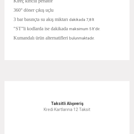
Kireç kırıcılı perlatör
360° döner çıkış uçlu
3 bar basınçta su akış miktarı
dakikada 7,8 lt
"ST”li kodlarda ise dakikada
maksimum 5 lt’dir.
Kumandalı ürün alternatifleri
bulunmaktadır.
Bu ürünün fiyat bilgisi, resim, ürün açıklamalarında ve diğer
konularda yetersiz gördüğünüz noktaları öneri formunu
Bu ürüne ilk yorumu siz yapın!
kullanarak tarafımıza iletebilirsiniz.
Görüş ve önerileriniz için teşekkür ederiz.
Yorum Yaz
Taksitli Alışveriş
Ürün resmi kalitesiz, bozuk veya görüntülenemiyor.
Kredi Kartlarına 12 Taksit
Ürün açıklamasında eksik bilgiler bulunuyor.
Ürün bilgilerinde hatalar bulunuyor.