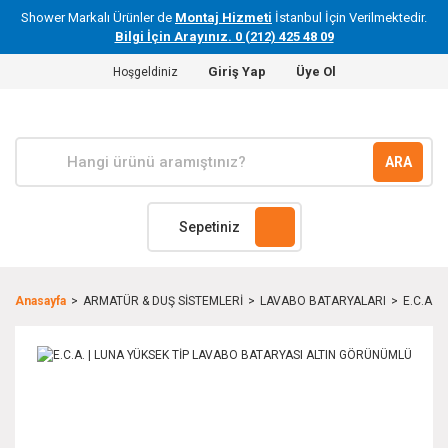
Shower Markalı Ürünler de
Montaj Hizmeti
İstanbul İçin Verilmektedir.
Bilgi İçin Arayınız. 0 (212) 425 48 09
Giriş Yap
Üye Ol
Hoşgeldiniz
ARA
Sepetiniz
Anasayfa
ARMATÜR & DUŞ SİSTEMLERİ
LAVABO BATARYALARI
E.C.A. 