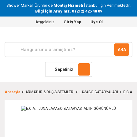
Shower Markalı Ürünler de
Montaj Hizmeti
İstanbul İçin Verilmektedir.
Bilgi İçin Arayınız. 0 (212) 425 48 09
Giriş Yap
Üye Ol
Hoşgeldiniz
ARA
Sepetiniz
Anasayfa
ARMATÜR & DUŞ SİSTEMLERİ
LAVABO BATARYALARI
E.C.A. 