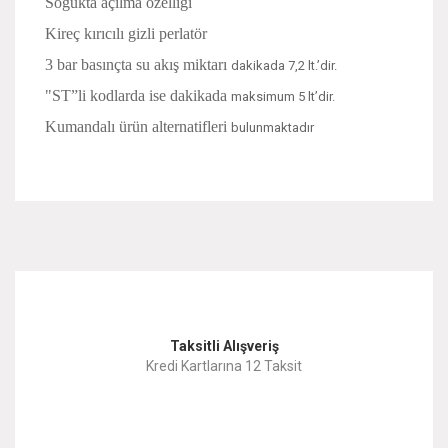
Soğukta açılma özelliği
Kireç kırıcılı gizli perlatör
3 bar basınçta su akış miktarı
dakikada 7,2 lt.’dir.
"ST”li kodlarda ise dakikada
maksimum 5 lt’dir.
Kumandalı ürün alternatifleri
bulunmaktadır
Bu ürünün fiyat bilgisi, resim, ürün açıklamalarında ve diğer
konularda yetersiz gördüğünüz noktaları öneri formunu
Bu ürüne ilk yorumu siz yapın!
kullanarak tarafımıza iletebilirsiniz.
Görüş ve önerileriniz için teşekkür ederiz.
Yorum Yaz
Taksitli Alışveriş
Ürün resmi kalitesiz, bozuk veya görüntülenemiyor.
Kredi Kartlarına 12 Taksit
Ürün açıklamasında eksik bilgiler bulunuyor.
Ürün bilgilerinde hatalar bulunuyor.