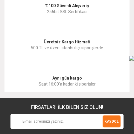
%100 Güvenli Alışveriş
Ürün fiyatı diğer sitelerden daha pahalı.
256bit SSL Sertifikası
Bu ürüne benzer farklı alternatifler olmalı.
Ücretsiz Kargo Hizmeti
500 TL ve üzeri İstanbul içi siparişlerde
Gönder
Aynı gün kargo
Saat 16:00'a kadar ki siparişler
FIRSATLARI İLK BİLEN SİZ OLUN!
KAYDOL