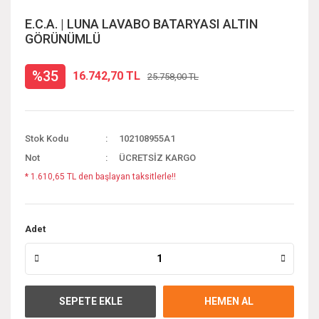
E.C.A. | LUNA LAVABO BATARYASI ALTIN
GÖRÜNÜMLÜ
%35
16.742,70 TL
25.758,00 TL
Stok Kodu
102108955A1
Not
ÜCRETSİZ KARGO
* 1.610,65 TL den başlayan taksitlerle!!
Adet
SEPETE EKLE
HEMEN AL