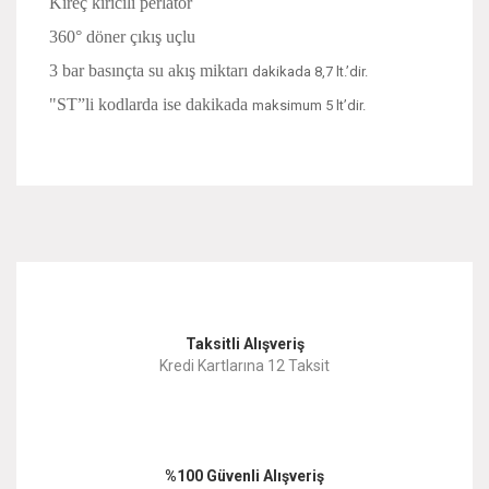
Kireç kırıcılı perlatör
360° döner çıkış uçlu
3 bar basınçta su akış miktarı
dakikada 8,7 lt.’dir.
"ST”li kodlarda ise dakikada
maksimum 5 lt’dir.
Bu ürünün fiyat bilgisi, resim, ürün açıklamalarında ve diğer
konularda yetersiz gördüğünüz noktaları öneri formunu
Bu ürüne ilk yorumu siz yapın!
kullanarak tarafımıza iletebilirsiniz.
Görüş ve önerileriniz için teşekkür ederiz.
Yorum Yaz
Taksitli Alışveriş
Ürün resmi kalitesiz, bozuk veya görüntülenemiyor.
Kredi Kartlarına 12 Taksit
Ürün açıklamasında eksik bilgiler bulunuyor.
Ürün bilgilerinde hatalar bulunuyor.
%100 Güvenli Alışveriş
Ürün fiyatı diğer sitelerden daha pahalı.