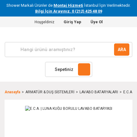
Shower Markalı Ürünler de
Montaj Hizmeti
İstanbul İçin Verilmektedir.
Bilgi İçin Arayınız. 0 (212) 425 48 09
Giriş Yap
Üye Ol
Hoşgeldiniz
ARA
Sepetiniz
Anasayfa
ARMATÜR & DUŞ SİSTEMLERİ
LAVABO BATARYALARI
E.C.A. 