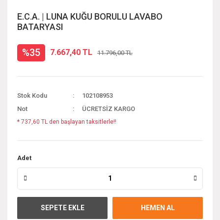
E.C.A. | LUNA KUĞU BORULU LAVABO
BATARYASI
%35
7.667,40 TL
11.796,00 TL
Stok Kodu
102108953
Not
ÜCRETSİZ KARGO
* 737,60 TL den başlayan taksitlerle!!
Adet
SEPETE EKLE
HEMEN AL