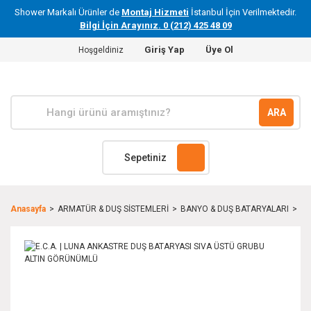
Shower Markalı Ürünler de
Montaj Hizmeti
İstanbul İçin Verilmektedir.
Bilgi İçin Arayınız. 0 (212) 425 48 09
Giriş Yap
Üye Ol
Hoşgeldiniz
ARA
Sepetiniz
Anasayfa
ARMATÜR & DUŞ SİSTEMLERİ
BANYO & DUŞ BATARYALARI
E.