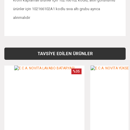
Krom kaplamalı ürünler için 102166102 kodlu, altın görünümlü
ürünler için 102166102A1 kodlu sıva altı grubu ayrıca
alınmalıdır
Bu ürünün fiyat bilgisi, resim, ürün açıklamalarında ve diğer
konularda yetersiz gördüğünüz noktaları öneri formunu
Bu ürüne ilk yorumu siz yapın!
kullanarak tarafımıza iletebilirsiniz.
TAVSİYE EDİLEN ÜRÜNLER
Görüş ve önerileriniz için teşekkür ederiz.
Yorum Yaz
%35
Ürün resmi kalitesiz, bozuk veya görüntülenemiyor.
Ürün açıklamasında eksik bilgiler bulunuyor.
Ürün bilgilerinde hatalar bulunuyor.
Ürün fiyatı diğer sitelerden daha pahalı.
Bu ürüne benzer farklı alternatifler olmalı.