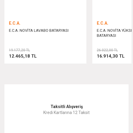
E.C.A.
E.C.A.
E.C.A. NOVİTA LAVABO BATARYASI
E.C.A. NOVİTA YÜKS
BATARYASI
Gönder
19.177,20 TL
26.022,00 TL
12.465,18 TL
16.914,30 TL
Taksitli Alışveriş
Kredi Kartlarına 12 Taksit