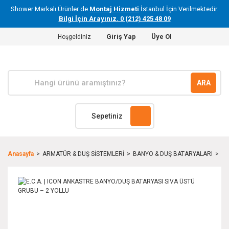
Shower Markalı Ürünler de
Montaj Hizmeti
İstanbul İçin Verilmektedir.
Bilgi İçin Arayınız. 0 (212) 425 48 09
Giriş Yap
Üye Ol
Hoşgeldiniz
ARA
Sepetiniz
Anasayfa
ARMATÜR & DUŞ SİSTEMLERİ
BANYO & DUŞ BATARYALARI
E.