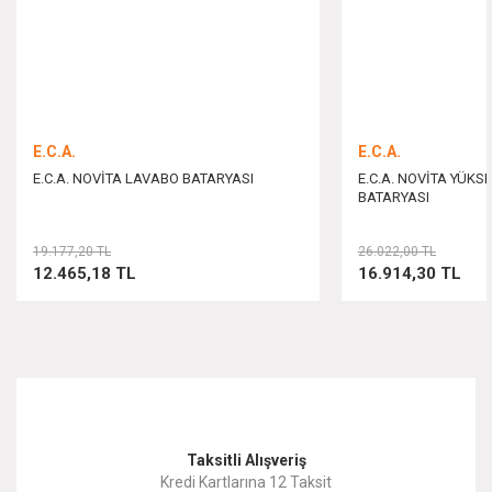
Ürün fiyatı diğer sitelerden daha pahalı.
Bu ürüne benzer farklı alternatifler olmalı.
E.C.A.
E.C.A.
E.C.A. NOVİTA LAVABO BATARYASI
E.C.A. NOVİTA YÜKS
BATARYASI
Gönder
19.177,20 TL
26.022,00 TL
12.465,18 TL
16.914,30 TL
Taksitli Alışveriş
Kredi Kartlarına 12 Taksit