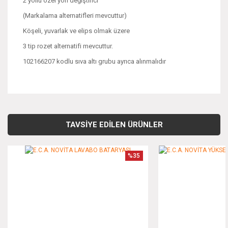
2 yollu özel yön değiştirici
(Markalama alternatifleri mevcuttur)
Köşeli, yuvarlak ve elips olmak üzere
3 tip rozet alternatifi mevcuttur.
102166207 kodlu sıva altı grubu ayrıca alınmalıdır
Bu ürünün fiyat bilgisi, resim, ürün açıklamalarında ve diğer
konularda yetersiz gördüğünüz noktaları öneri formunu
Bu ürüne ilk yorumu siz yapın!
kullanarak tarafımıza iletebilirsiniz.
TAVSİYE EDİLEN ÜRÜNLER
Görüş ve önerileriniz için teşekkür ederiz.
Yorum Yaz
%35
Ürün resmi kalitesiz, bozuk veya görüntülenemiyor.
Ürün açıklamasında eksik bilgiler bulunuyor.
Ürün bilgilerinde hatalar bulunuyor.