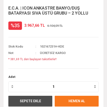
E.C.A. | ICON ANKASTRE BANYO/DUŞ
BATARYASI SIVA ÜSTÜ GRUBU – 2 YOLLU
%35
3.967,66 TL
6.104,09 TL
Stok Kodu
102167231H-KDE
Not
ÜCRETSİZ KARGO
* 381,69 TL den başlayan taksitlerle!!
Adet
SEPETE EKLE
HEMEN AL